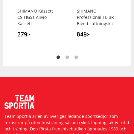
SHIMANO
Kassett
SHIMANO
CS-HG51 Alivio
Professional TL-BR
Kassett
Bleed Luftningskit
379
kr
849
kr
Team Sportia är en av Sveriges ledande sportkedjor som
fokuserar på utomhusträning såsom cykel, löpning, aktiv fritid
och träning. Den första franchisebutiken öppnades 1989 och