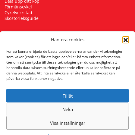
Dela upp ditt köp
Förmånscykel
Cykelverkstad
Skostorleksguide
Hantera cookies
Följ oss
För att kunna erbjuda de bästa upplevelserna använder vi teknologier
som kakor (cookies) för att lagra och/eller hämta enhetsinformation.
Genom att samtycka till dessa teknologier ger du oss möjlighet att
behandla data såsom surfningsbeteende eller unika identifierare på
denna webbplats. Att inte samtycka eller återkalla samtycket kan
påverka vissa funktioner negativt.
Tillåt
Neka
Visa inställningar