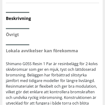
Squash
Beskrivning
Tennis
Övrigt
Träning
Lokala avvikelser kan förekomma
Volleyboll
Shimano G05S Resin 1 Par är resinbelägg för 2-kolvs
Walking
skivbromsar som ger en mjuk, tyst och lättdoserad
bromsning. Beläggen har förbättrad slitstyrka
jämfört med tidigare modeller för längre livslängd.
Resinmaterialet är flexibelt och ger bra modulation,
vilket gör det enklare att kontrollera bromskraften
och undvika ryckig inbromsning. Konstruktionen är
utvecklad för att fungera i både torra och blöta