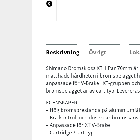
Underkläder
Skydd
Underkläder
Skydd
Längdåkning
Pre
vio
us
Sporttillbehör
Sporttillbehör
Löpning
Stavar
Stavar
Orientering
Beskrivning
Övrigt
Lok
Träning
Träning
Outdoor
Shimano Bromskloss XT 1 Par 70mm är 
matchade hårdheten i bromsbelägget hjäl
anpassade för V-Brake i XT-gruppen och p
Tält
Tält
Padel
bromsbelägget är av cart-typ. Levereras
Väskor
Väskor
Rullskidor
EGENSKAPER
– Hög bromsprestanda på aluminiumfäl
– Bra kontroll och doserbar bromskäns
Övrigt
Övrigt
Simning
– Anpassade för XT V-Brake
– Cartridge-/cart-typ
Sportswear