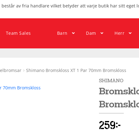
består av fria handlare vilket betyder att varje butik har sitt eget l
Team Sales
Barn
Dam
Herr
kelbromsar
Shimano Bromskloss XT 1 Par 70mm Bromskloss
SHIMANO
Bromsklo
Bromskl
259
kr