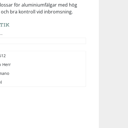
ossar för aluminiumfälgar med hög
ch bra kontroll vid inbromsning.
TIK
..
612
m
Herr
mano
l