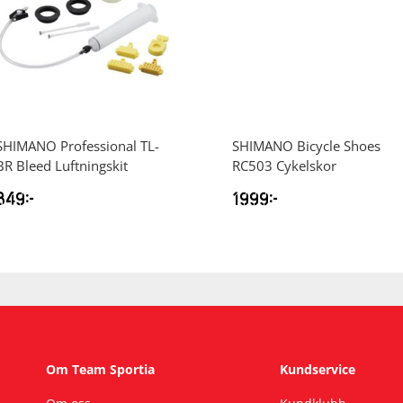
SHIMANO
Professional TL-
SHIMANO
Bicycle Shoes
BR Bleed Luftningskit
RC503 Cykelskor
849
kr
1999
kr
Om Team Sportia
Kundservice