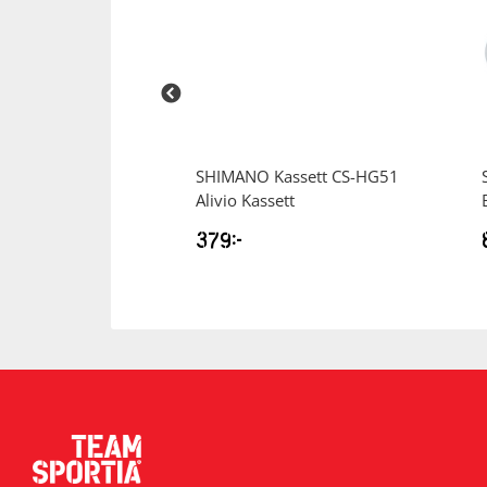
icycle Shoes
SHIMANO
Kassett CS-HG51
lskor
Alivio Kassett
379
kr