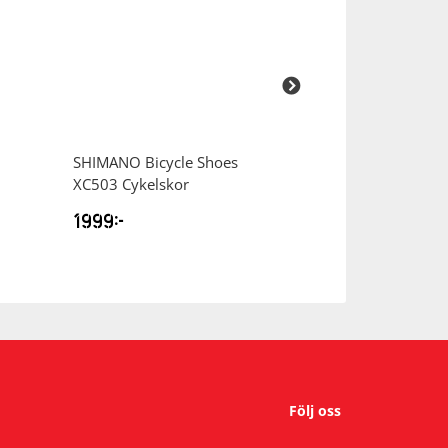
SHIMANO
Bicycle Shoes
SHIMANO
Bicyc
XC503 Cykelskor
RC703 Cykelsko
1999
kr
2799
kr
Följ oss