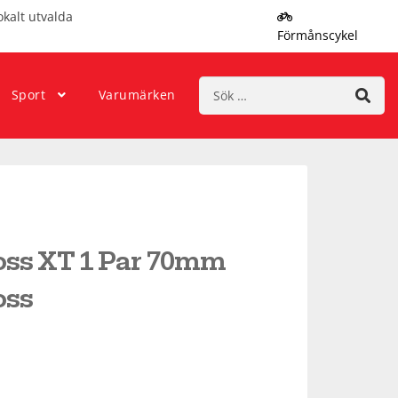
okalt utvalda
Förmånscykel
Sök
Sport
Varumärken
efter:
ss XT 1 Par 70mm
oss