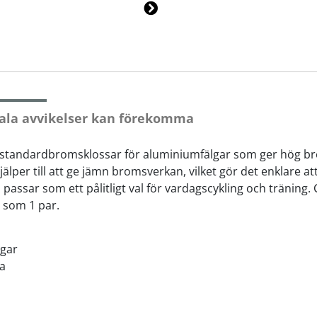
Ne
xt
ala avvikelser kan förekomma
standardbromsklossar för aluminiumfälgar som ger hög b
per till att ge jämn bromsverkan, vilket gör det enklare a
assar som ett pålitligt val för vardagscykling och träning.
 som 1 par.
gar
la