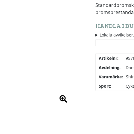
Standardbromskl
bromsprestanda o
HANDLA I BU
Lokala avvikelser.
Artikelnr:
957
Avdelning:
Da
Varumärke:
Shi
Sport:
Cyke