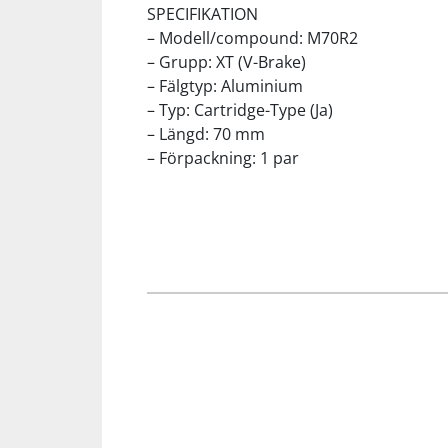
SPECIFIKATION
– Modell/compound: M70R2
Squash
– Grupp: XT (V-Brake)
– Fälgtyp: Aluminium
Tennis
– Typ: Cartridge-Type (Ja)
– Längd: 70 mm
– Förpackning: 1 par
Träning
Volleyboll
Walking