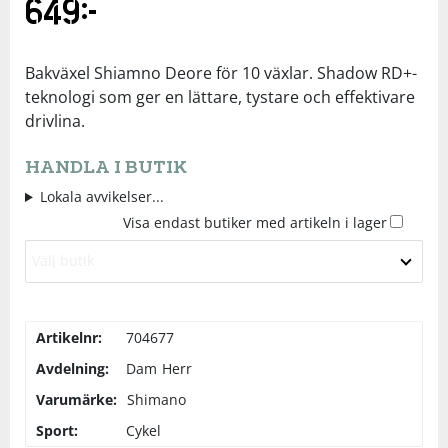
649
kr
Underkläder
Skydd
Underkläder
Skydd
Längdåkning
Bakväxel Shiamno Deore för 10 växlar. Shadow RD+-
Sporttillbehör
Sporttillbehör
Löpning
teknologi som ger en lättare, tystare och effektivare
drivlina.
Stavar
Stavar
Orientering
HANDLA I BUTIK
Lokala avvikelser...
Träning
Träning
Outdoor
Visa endast butiker med artikeln i lager
Välj butik
Tält
Tält
Padel
Väskor
Väskor
Rullskidor
Artikelnr:
704677
Avdelning:
Dam
Herr
Övrigt
Övrigt
Simning
Varumärke:
Shimano
Sport:
Cykel
Sportswear