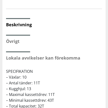
Squash
Beskrivning
Tennis
Träning
Övrigt
Volleyboll
Lokala avvikelser kan förekomma
Walking
SPECIFIKATION
– Växlar: 10
– Antal tänder: 11T
– Kugghjul: 13
– Maximal kassettdrev: 11T
– Minimal kassettdrev: 43T
– Total kapacitet: 32T