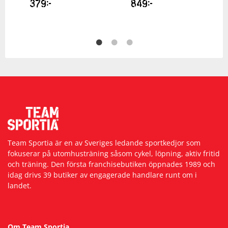
379
kr
849
kr
Team Sportia är en av Sveriges ledande sportkedjor som
fokuserar på utomhusträning såsom cykel, löpning, aktiv fritid
och träning. Den första franchisebutiken öppnades 1989 och
idag drivs 39 butiker av engagerade handlare runt om i
landet.
Om Team Sportia