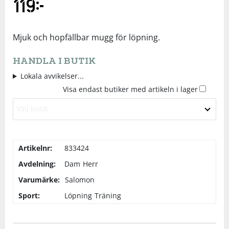
119
kr
Underkläder
Skydd
Underkläder
Skydd
Längdåkning
Mjuk och hopfällbar mugg för löpning.
Sporttillbehör
Sporttillbehör
Löpning
HANDLA I BUTIK
Lokala avvikelser...
Stavar
Stavar
Orientering
Visa endast butiker med artikeln i lager
Träning
Träning
Outdoor
Välj butik
Tält
Tält
Padel
Artikelnr:
833424
Avdelning:
Dam
Herr
Väskor
Väskor
Rullskidor
Varumärke:
Salomon
Övrigt
Övrigt
Simning
Sport:
Löpning
Träning
Sportswear