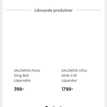
Liknande produkter
SALOMON
Pulse
SALOMON
Ultra
Sling Belt
Glide 4 W
Löparvälte
Löparskor
399
kr
1799
kr