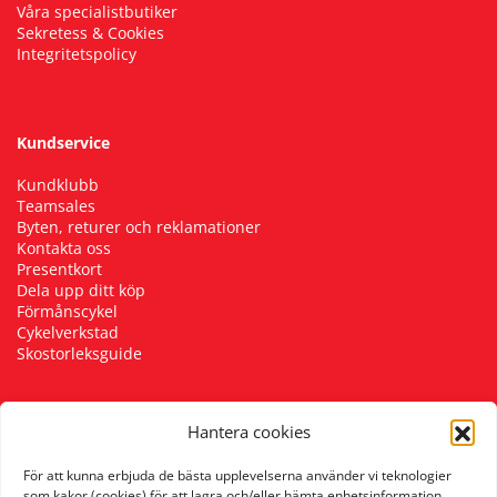
Våra specialistbutiker
Sekretess & Cookies
Integritetspolicy
Kundservice
Kundklubb
Teamsales
Byten, returer och reklamationer
Kontakta oss
Presentkort
Dela upp ditt köp
Förmånscykel
Cykelverkstad
Skostorleksguide
Hantera cookies
Följ oss
För att kunna erbjuda de bästa upplevelserna använder vi teknologier
som kakor (cookies) för att lagra och/eller hämta enhetsinformation.