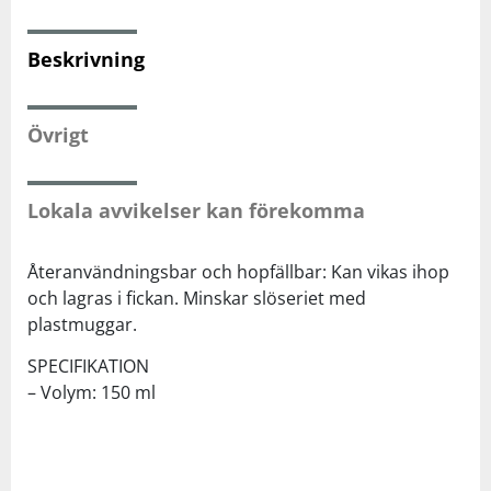
Squash
Beskrivning
Tennis
Övrigt
Träning
Lokala avvikelser kan förekomma
Volleyboll
Återanvändningsbar och hopfällbar: Kan vikas ihop
och lagras i fickan. Minskar slöseriet med
Walking
plastmuggar.
SPECIFIKATION
– Volym: 150 ml