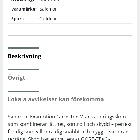
Varumärke:
Salomon
Squash
Sport:
Outdoor
Tennis
Träning
Beskrivning
Volleyboll
Övrigt
Walking
Lokala avvikelser kan förekomma
Salomon Examotion Gore-Tex M är vandringsskon
som kombinerar lätthet, kontroll och skydd – perfekt
för dig som vill röra dig snabbt och tryggt i varierad
terräng. Skon har ett vattentät GORE-TEX®-