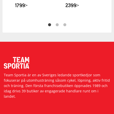
1799
kr
2399
kr
Team Sportia är en av Sveriges ledande sportkedjor som
fokuserar på utomhusträning såsom cykel, löpning, aktiv fritid
och träning. Den första franchisebutiken öppnades 1989 och
idag drivs 39 butiker av engagerade handlare runt om i
landet.