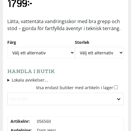
1799
kr
Underkläder
Skydd
Underkläder
Skydd
Längdåkning
Lätta, vattentäta vandringsskor med bra grepp och
Sporttillbehör
Sporttillbehör
Löpning
stöd – gjorda för fartfyllda äventyr i teknisk terräng.
Färg
Storlek
Stavar
Stavar
Orientering
Träning
Träning
Outdoor
HANDLA I BUTIK
Tält
Tält
Padel
Lokala avvikelser...
Visa endast butiker med artikeln i lager
Väskor
Väskor
Rullskidor
Välj butik
Övrigt
Övrigt
Simning
Artikelnr:
056560
Sportswear
Avdelning:
Dam
Herr