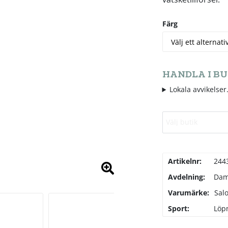
Färg
HANDLA I BU
Lokala avvikelser.
Välj butik
Artikelnr:
244
Avdelning:
Da
Varumärke:
Sal
Sport:
Löp