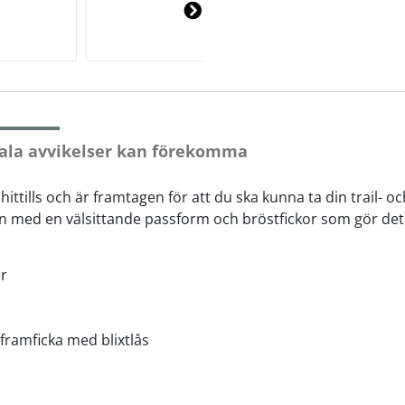
Ne
xt
ala avvikelser kan förekomma
ittills och är framtagen för att du ska kunna ta din trail- oc
n med en välsittande passform och bröstfickor som gör det 
er
n framficka med blixtlås