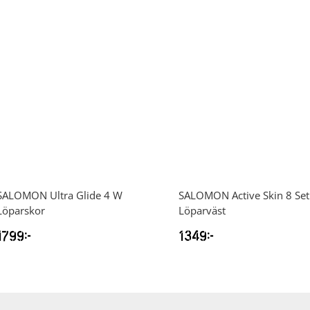
SALOMON
Ultra Glide 4 W
SALOMON
Active Skin 8 Set
Löparskor
Löparväst
1799
kr
1349
kr