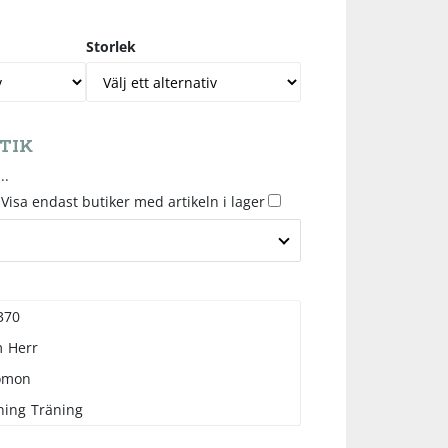
Storlek
TIK
..
Visa endast butiker med artikeln i lager
370
m
Herr
omon
ning
Träning