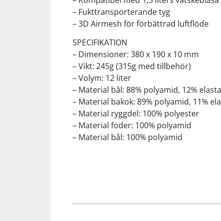
– Kompatibel med 1,5 liters vätskeblåsa
– Fukttransporterande tyg
– 3D Airmesh för förbättrad luftflöde
Squash
SPECIFIKATION
Tennis
– Dimensioner: 380 x 190 x 10 mm
– Vikt: 245g (315g med tillbehör)
– Volym: 12 liter
Träning
– Material bål: 88% polyamid, 12% elast
– Material bakok: 89% polyamid, 11% el
Volleyboll
– Material ryggdel: 100% polyester
– Material foder: 100% polyamid
– Material bål: 100% polyamid
Walking