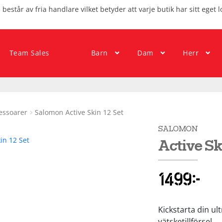
består av fria handlare vilket betyder att varje butik har sitt eget l
Team Sales
Barn
Dam
Herr
essoarer
Salomon Active Skin 12 Set
SALOMON
Active Sk
1499
kr
Kickstarta din ul
vätsketillförsel.