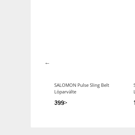
Aero Blaze 4 Grvl
SALOMON
Pulse Sling Belt
 Löparskor
Löparvälte
399
kr