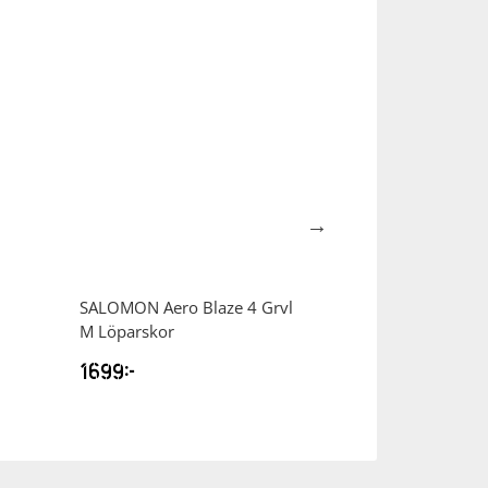
SALOMON
Aero Blaze 4 Grvl
SALOMON
Aero 
M Löparskor
W Löparskor
1699
kr
1699
kr