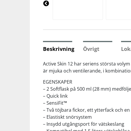
Underkläder
Skydd
Underkläder
Skydd
Längdåkning
Pre
vio
us
Sporttillbehör
Sporttillbehör
Löpning
Stavar
Stavar
Orientering
Beskrivning
Övrigt
Lok
Träning
Träning
Outdoor
Active Skin 12 har seriens största volym h
är mjuka och ventilerande, i kombinatio
Tält
Tält
Padel
EGENSKAPER
– 2 Softflask på 500 ml (28 mm) medfölj
Väskor
Väskor
Rullskidor
– Quick link
– SensiFit™
– Två töjbara fickor, ett ytterfack och e
Övrigt
Övrigt
Simning
– Elastiskt snörsystem
– Insydd utgångsport för vätskeslang
Sportswear