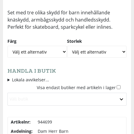
Underkläder
Skydd
Underkläder
Skydd
Längdåkning
Set med tre olika skydd för barn innehållande
knäskydd, armbågsskydd och handledsskydd.
Perfekt för skateboard, sparkcykel eller inlines.
Sporttillbehör
Sporttillbehör
Löpning
Färg
Storlek
Stavar
Stavar
Orientering
Träning
Träning
Outdoor
HANDLA I BUTIK
Tält
Tält
Padel
Lokala avvikelser...
Visa endast butiker med artikeln i lager
Väskor
Väskor
Rullskidor
Välj butik
Övrigt
Övrigt
Simning
Artikelnr:
944699
Avdelning:
Dam
Herr
Barn
Sportswear