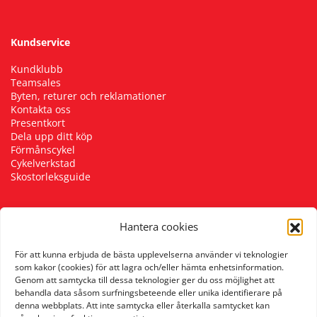
Kundservice
Kundklubb
Teamsales
Byten, returer och reklamationer
Kontakta oss
Presentkort
Dela upp ditt köp
Förmånscykel
Cykelverkstad
Skostorleksguide
Hantera cookies
Följ oss
För att kunna erbjuda de bästa upplevelserna använder vi teknologier
som kakor (cookies) för att lagra och/eller hämta enhetsinformation.
Genom att samtycka till dessa teknologier ger du oss möjlighet att
behandla data såsom surfningsbeteende eller unika identifierare på
denna webbplats. Att inte samtycka eller återkalla samtycket kan