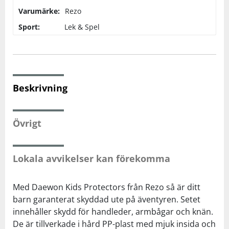
Varumärke:
Rezo
Squash
Sport:
Lek & Spel
Tennis
Träning
Beskrivning
Volleyboll
Övrigt
Walking
Lokala avvikelser kan förekomma
Med Daewon Kids Protectors från Rezo så är ditt
barn garanterat skyddad ute på äventyren. Setet
innehåller skydd för handleder, armbågar och knän.
De är tillverkade i hård PP-plast med mjuk insida och