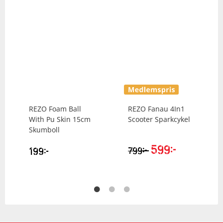
REZO
Foam Ball
REZO
Fanau 4In1
With Pu Skin 15cm
Scooter Sparkcykel
Skumboll
599
kr
kr
199
kr
799
iga
arande
set
kr.