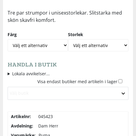
Underkläder
Skydd
Underkläder
Skydd
Längdåkning
Tre par strumpor i unisexstorlekar. Slitstarka med
skön skavfri komfort.
Sporttillbehör
Sporttillbehör
Löpning
Färg
Storlek
Stavar
Stavar
Orientering
Träning
Träning
Outdoor
HANDLA I BUTIK
Lokala avvikelser...
Tält
Tält
Padel
Visa endast butiker med artikeln i lager
Välj butik
Väskor
Väskor
Rullskidor
Övrigt
Övrigt
Simning
Artikelnr:
045423
Avdelning:
Dam
Herr
Sportswear
Varumärke:
Puma