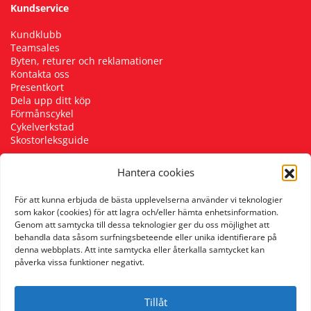
Kundservice
Kundklubb
Teamsales
Byten, returer och reklamationer
Kontakta oss
Presentkort
Dela upp ditt köp
Förmånscykel
Cykelverkstad
Skostorleksguide
Hantera cookies
Följ oss
För att kunna erbjuda de bästa upplevelserna använder vi teknologier
som kakor (cookies) för att lagra och/eller hämta enhetsinformation.
Genom att samtycka till dessa teknologier ger du oss möjlighet att
behandla data såsom surfningsbeteende eller unika identifierare på
denna webbplats. Att inte samtycka eller återkalla samtycket kan
påverka vissa funktioner negativt.
Tillåt