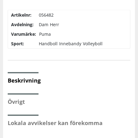
Artikelnr:
056482
Squash
Avdelning:
Dam
Herr
Tennis
Varumärke:
Puma
Sport:
Handboll
Innebandy
Volleyboll
Träning
Volleyboll
Beskrivning
Walking
Övrigt
Lokala avvikelser kan förekomma