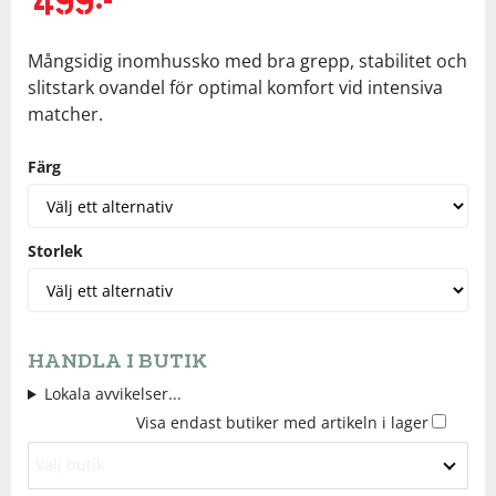
Underkläder
Skydd
Underkläder
Skydd
Längdåkning
Mångsidig inomhussko med bra grepp, stabilitet och
slitstark ovandel för optimal komfort vid intensiva
Sporttillbehör
Sporttillbehör
Löpning
matcher.
Stavar
Stavar
Orientering
Färg
Träning
Träning
Outdoor
Storlek
Tält
Tält
Padel
Väskor
Väskor
Rullskidor
HANDLA I BUTIK
Lokala avvikelser...
Övrigt
Övrigt
Simning
Visa endast butiker med artikeln i lager
Välj butik
Sportswear