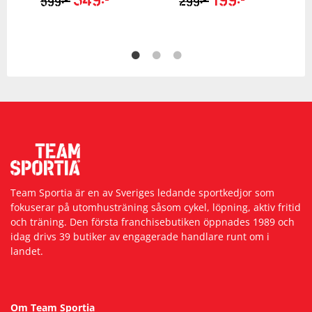
599
299
Team Sportia är en av Sveriges ledande sportkedjor som
fokuserar på utomhusträning såsom cykel, löpning, aktiv fritid
och träning. Den första franchisebutiken öppnades 1989 och
idag drivs 39 butiker av engagerade handlare runt om i
landet.
Om Team Sportia