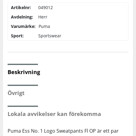
Artikelnr:
049012
Squash
Avdelning:
Herr
Varumärke:
Puma
Tennis
Sport:
Sportswear
Träning
Volleyboll
Beskrivning
Walking
Övrigt
Lokala avvikelser kan förekomma
Puma Ess No. 1 Logo Sweatpants Fl OP är ett par