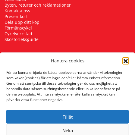
Byten, returer och reklamationer
Kontakta oss
Presentkort
Dela upp ditt köp
Förmånscykel
Cykelverkstad
Skostorleksguide
Hantera cookies
Följ oss
För att kunna erbjuda de bästa upplevelserna använder vi teknologier
som kakor (cookies) för att lagra och/eller hämta enhetsinformation.
Genom att samtycka till dessa teknologier ger du oss möjlighet att
behandla data såsom surfningsbeteende eller unika identifierare på
denna webbplats. Att inte samtycka eller återkalla samtycket kan
påverka vissa funktioner negativt.
Tillåt
Neka