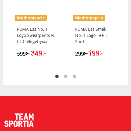
PUMA
Ess No. 1
PUMA
Ess Small
Logo Sweatpants FL
No. 1 Logo Tee T-
CL Collegebyxor
Shirt
349
kr
199
kr
kr
kr
599
299