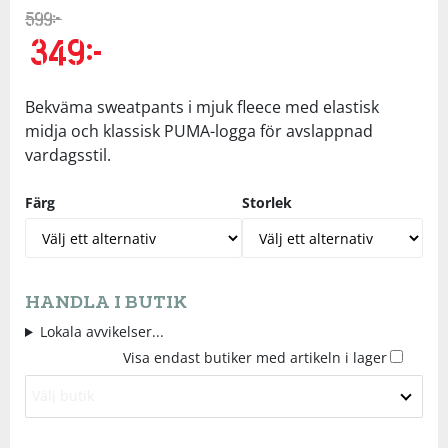
599
kr
Underkläder
Skydd
Underkläder
Skydd
Längdåkning
349
kr
Sporttillbehör
Sporttillbehör
Löpning
Bekväma sweatpants i mjuk fleece med elastisk
midja och klassisk PUMA-logga för avslappnad
Stavar
Stavar
Orientering
vardagsstil.
Färg
Storlek
Träning
Träning
Outdoor
Tält
Tält
Padel
HANDLA I BUTIK
Väskor
Väskor
Rullskidor
Lokala avvikelser...
Visa endast butiker med artikeln i lager
Övrigt
Övrigt
Simning
Välj butik
Sportswear