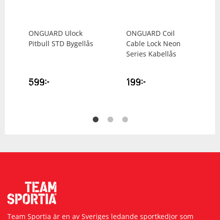
ONGUARD
Ulock
ONGUARD
Coil
Pitbull STD Bygellås
Cable Lock Neon
Series Kabellås
599
kr
199
kr
Team Sportia är en av Sveriges ledande sportkedjor som