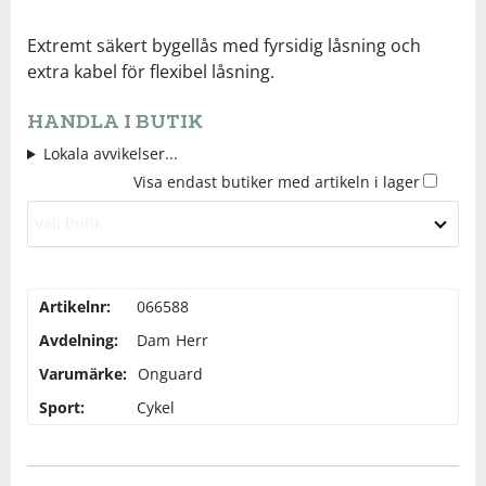
Underkläder
Skydd
Underkläder
Skydd
Längdåkning
Extremt säkert bygellås med fyrsidig låsning och
extra kabel för flexibel låsning.
Sporttillbehör
Sporttillbehör
Löpning
HANDLA I BUTIK
Lokala avvikelser...
Stavar
Stavar
Orientering
Visa endast butiker med artikeln i lager
Välj butik
Träning
Träning
Outdoor
Tält
Tält
Padel
Artikelnr:
066588
Avdelning:
Dam
Herr
Väskor
Väskor
Rullskidor
Varumärke:
Onguard
Sport:
Cykel
Övrigt
Övrigt
Simning
Sportswear