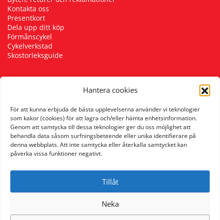
Kontakta oss
Presentkort
Dela upp ditt köp
Förmånscykel
Cykelverkstad
Skostorleksguide
Hantera cookies
Följ oss
För att kunna erbjuda de bästa upplevelserna använder vi teknologier
som kakor (cookies) för att lagra och/eller hämta enhetsinformation.
Genom att samtycka till dessa teknologier ger du oss möjlighet att
behandla data såsom surfningsbeteende eller unika identifierare på
denna webbplats. Att inte samtycka eller återkalla samtycket kan
påverka vissa funktioner negativt.
Tillåt
Neka