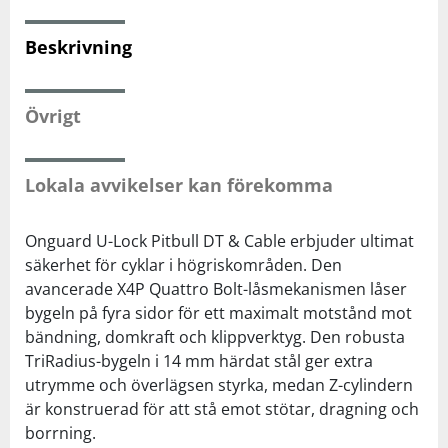
Beskrivning
Squash
Tennis
Övrigt
Träning
Lokala avvikelser kan förekomma
Volleyboll
Onguard U-Lock Pitbull DT & Cable erbjuder ultimat
säkerhet för cyklar i högriskområden. Den
Walking
avancerade X4P Quattro Bolt-låsmekanismen låser
bygeln på fyra sidor för ett maximalt motstånd mot
bändning, domkraft och klippverktyg. Den robusta
TriRadius-bygeln i 14 mm härdat stål ger extra
utrymme och överlägsen styrka, medan Z-cylindern
är konstruerad för att stå emot stötar, dragning och
borrning.