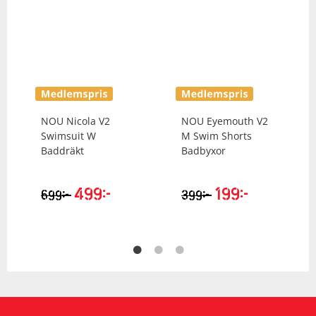
NOU
Nicola V2
NOU
Eyemouth V2
Swimsuit W
M Swim Shorts
Baddräkt
Badbyxor
499
kr
199
kr
kr
kr
699
399