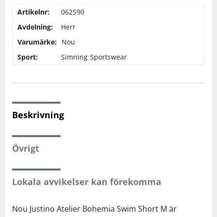
Artikelnr:
062590
Squash
Avdelning:
Herr
Varumärke:
Nou
Tennis
Sport:
Simning
Sportswear
Träning
Volleyboll
Beskrivning
Walking
Övrigt
Lokala avvikelser kan förekomma
Nou Justino Atelier Bohemia Swim Short M är