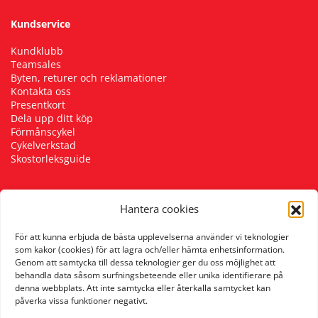
Kundservice
Kundklubb
Teamsales
Byten, returer och reklamationer
Kontakta oss
Presentkort
Dela upp ditt köp
Förmånscykel
Cykelverkstad
Skostorleksguide
Hantera cookies
Följ oss
För att kunna erbjuda de bästa upplevelserna använder vi teknologier
som kakor (cookies) för att lagra och/eller hämta enhetsinformation.
Genom att samtycka till dessa teknologier ger du oss möjlighet att
behandla data såsom surfningsbeteende eller unika identifierare på
denna webbplats. Att inte samtycka eller återkalla samtycket kan
påverka vissa funktioner negativt.