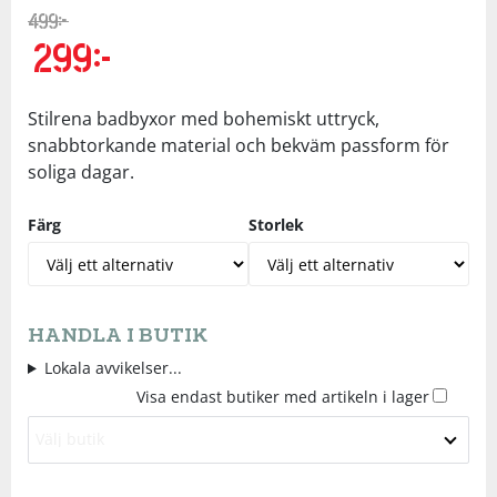
499
kr
Underkläder
Skydd
Underkläder
Skydd
Längdåkning
299
kr
Sporttillbehör
Sporttillbehör
Löpning
Stilrena badbyxor med bohemiskt uttryck,
snabbtorkande material och bekväm passform för
Stavar
Stavar
Orientering
soliga dagar.
Färg
Storlek
Träning
Träning
Outdoor
Tält
Tält
Padel
HANDLA I BUTIK
Väskor
Väskor
Rullskidor
Lokala avvikelser...
Visa endast butiker med artikeln i lager
Övrigt
Övrigt
Simning
Välj butik
Sportswear