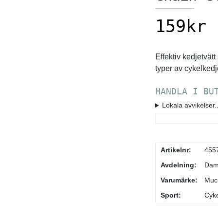
159
kr
Effektiv kedjetvätt
typer av cykelked
HANDLA I BU
Lokala avvikelser..
Artikelnr:
455
Avdelning:
Da
Varumärke:
Muc
Sport:
Cyke