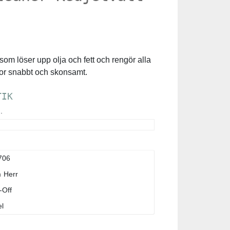
 som löser upp olja och fett och rengör alla
jor snabbt och skonsamt.
TIK
.
706
m
Herr
-Off
l