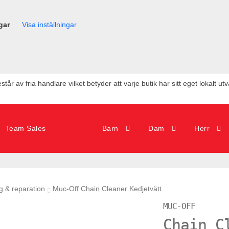
gar
Visa inställningar
tår av fria handlare vilket betyder att varje butik har sitt eget lokalt ut
Team Sales
Barn
Dam
Herr
g & reparation
Muc-Off Chain Cleaner Kedjetvätt
MUC-OFF
Chain C