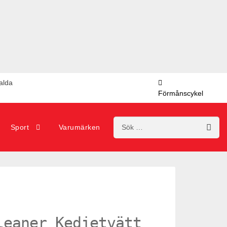
valda
Förmånscykel
Sök
Sport
Varumärken
efter:
leaner Kedjetvätt