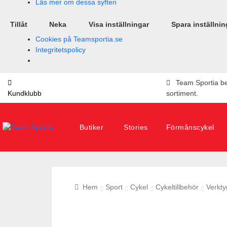
Läs mer om dessa syften
Tillåt
Neka
Visa inställningar
Spara inställnin
Cookies på Teamsportia.se
Integritetspolicy
Team Sportia bes
Kundklubb
sortiment.
Butiker
Stories
Förmånscykel
Sök
efter:
Hem
Sport
Cykel
Cykeltillbehör
Verkty