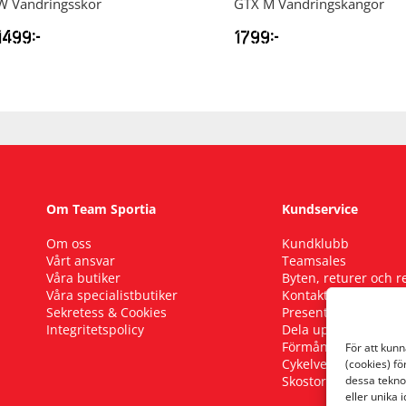
W Vandringsskor
GTX M Vandringskängor
1499
kr
1799
kr
Om Team Sportia
Kundservice
Om oss
Kundklubb
Vårt ansvar
Teamsales
Våra butiker
Byten, returer och 
Våra specialistbutiker
Kontakta oss
Sekretess & Cookies
Presentkort
Integritetspolicy
Dela upp ditt köp
Förmånscykel
För att kun
Cykelverkstad
(cookies) fö
Skostorleksguide
dessa tekno
eller unika 