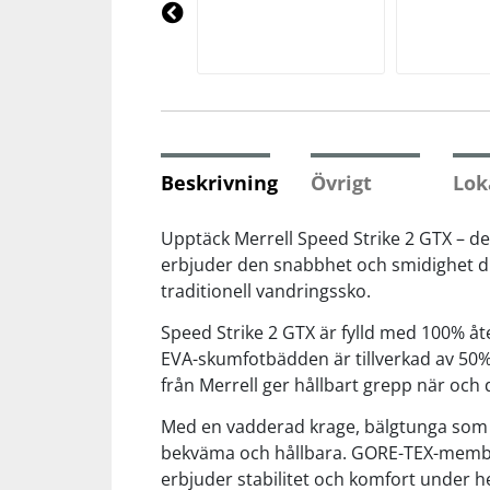
Underkläder
Skydd
Underkläder
Skydd
Längdåkning
Pre
vio
us
Sporttillbehör
Sporttillbehör
Löpning
Stavar
Stavar
Orientering
Beskrivning
Övrigt
Lok
Träning
Träning
Outdoor
Upptäck Merrell Speed Strike 2 GTX – de
erbjuder den snabbhet och smidighet du
traditionell vandringssko.
Tält
Tält
Padel
Speed Strike 2 GTX är fylld med 100% å
Väskor
Väskor
Rullskidor
EVA-skumfotbädden är tillverkad av 50% å
från Merrell ger hållbart grepp när oc
Övrigt
Övrigt
Simning
Med en vadderad krage, bälgtunga som hå
bekväma och hållbara. GORE-TEX-membr
erbjuder stabilitet och komfort under h
Sportswear