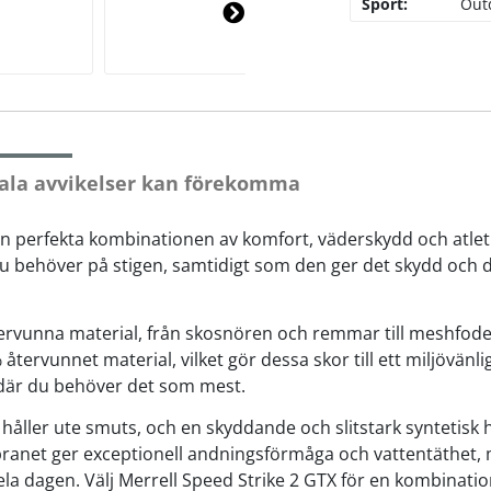
Sport:
Out
Ne
xt
ala avvikelser kan förekomma
n perfekta kombinationen av komfort, väderskydd och atleti
 behöver på stigen, samtidigt som den ger det skydd och de
tervunna material, från skosnören och remmar till meshfod
tervunnet material, vilket gör dessa skor till ett miljövänl
h där du behöver det som mest.
ller ute smuts, och en skyddande och slitstark syntetisk h
anet ger exceptionell andningsförmåga och vattentäthet,
ela dagen. Välj Merrell Speed Strike 2 GTX för en kombinatio