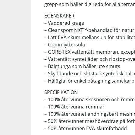
grepp som håller dig redo för alla terr
Squash
EGENSKAPER
– Vadderad krage
– Cleansport NXT™-behandlad för natur
Tennis
– Lätt EVA-skum mellansula för stabilit
– Gummiyttersula
Träning
– GORE-TEX vattentätt membran, except
– Vattentätt syntetläder och ripstop-öv
– Bälgtunga som håller ute smuts
Volleyboll
– Skyddande och slitstark syntetisk häl-
– Hälögla för enkel påtagning samt karb
Walking
SPECIFIKATION
– 100% återvunna skosnören och remm
– 100% återvunna remmar
– 100% återvunnet andningsbart meshf
– 50% återvunnet meshöverdrag på fo
– 50% återvunnen EVA-skumfotbädd