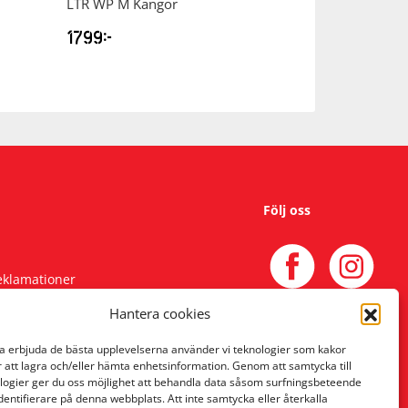
LTR WP M Kängor
LTR WP W Käng
1799
kr
1799
kr
Följ oss
reklamationer
Hantera cookies
na erbjuda de bästa upplevelserna använder vi teknologier som kakor
r att lagra och/eller hämta enhetsinformation. Genom att samtycka till
logier ger du oss möjlighet att behandla data såsom surfningsbeteende
identifierare på denna webbplats. Att inte samtycka eller återkalla