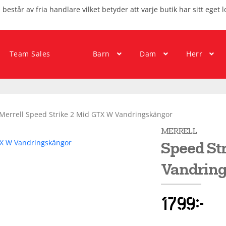
består av fria handlare vilket betyder att varje butik har sitt eget l
Team Sales
Barn
Dam
Herr
Merrell Speed Strike 2 Mid GTX W Vandringskängor
MERRELL
Speed St
Vandrin
1799
kr