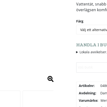
Vattentät, snabb
överlägsen komfor
Färg
HANDLA I BU
Lokala avvikelser.
Välj butik
Artikelnr:
048
Avdelning:
Da
Varumärke:
Mer