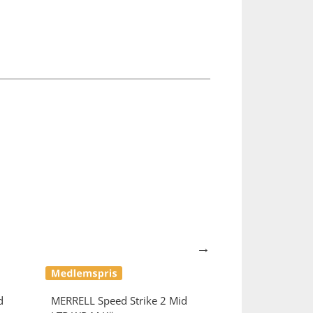
d
MERRELL
Speed Strike 2 Mid
MERRELL
Speed 