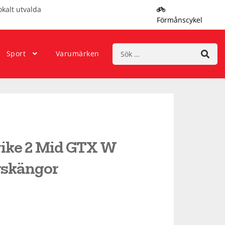
okalt utvalda
Förmånscykel
Sök
Sport
Varumärken
efter:
rike 2 Mid GTX W
gskängor