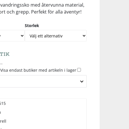
 vandringssko med återvunna material,
t och grepp. Perfekt för alla äventyr!
Storlek
TIK
..
Visa endast butiker med artikeln i lager
615
m
rell