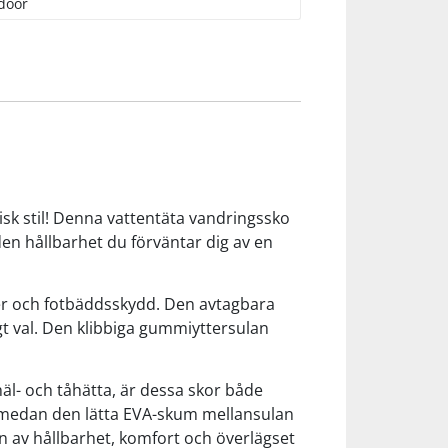
door
sk stil! Denna vattentäta vandringssko
n hållbarhet du förväntar dig av en
er och fotbäddsskydd. Den avtagbara
igt val. Den klibbiga gummiyttersulan
äl- och tåhätta, är dessa skor både
 medan den lätta EVA-skum mellansulan
n av hållbarhet, komfort och överlägset