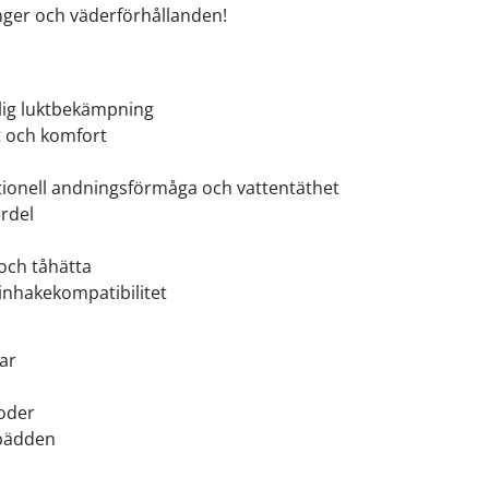
änger och väderförhållanden!
lig luktbekämpning
et och komfort
ionell andningsförmåga och vattentäthet
erdel
 och tåhätta
inhakekompatibilitet
ar
oder
tbädden