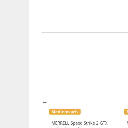
ermo Chill 2
MERRELL
Speed Strike 2 GTX