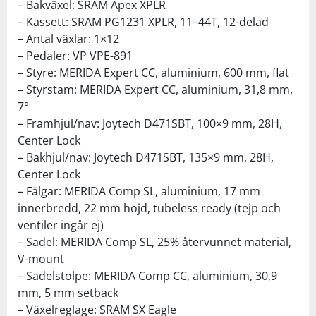
– Bakväxel: SRAM Apex XPLR
– Kassett: SRAM PG1231 XPLR, 11–44T, 12-delad
– Antal växlar: 1×12
– Pedaler: VP VPE-891
– Styre: MERIDA Expert CC, aluminium, 600 mm, flat
– Styrstam: MERIDA Expert CC, aluminium, 31,8 mm,
7°
– Framhjul/nav: Joytech D471SBT, 100×9 mm, 28H,
Center Lock
– Bakhjul/nav: Joytech D471SBT, 135×9 mm, 28H,
Center Lock
– Fälgar: MERIDA Comp SL, aluminium, 17 mm
innerbredd, 22 mm höjd, tubeless ready (tejp och
ventiler ingår ej)
– Sadel: MERIDA Comp SL, 25% återvunnet material,
V-mount
– Sadelstolpe: MERIDA Comp CC, aluminium, 30,9
mm, 5 mm setback
– Växelreglage: SRAM SX Eagle