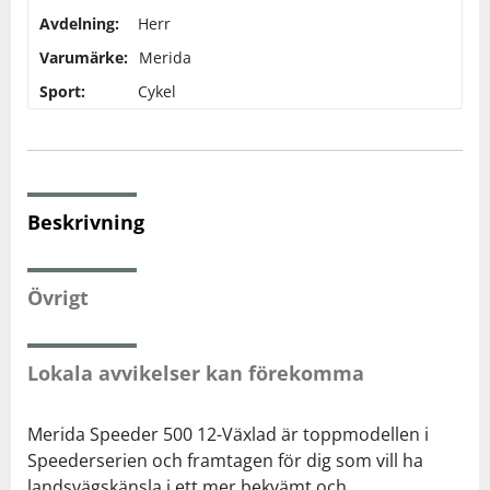
Avdelning:
Herr
Squash
Varumärke:
Merida
Sport:
Cykel
Tennis
Träning
Beskrivning
Volleyboll
Övrigt
Walking
Lokala avvikelser kan förekomma
Merida Speeder 500 12-Växlad är toppmodellen i
Speederserien och framtagen för dig som vill ha
landsvägskänsla i ett mer bekvämt och