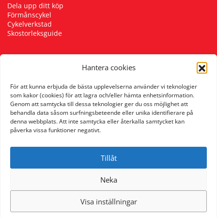
Dela upp ditt köp
Förmånscykel
Cykelverkstad
Skostorleksguide
Hantera cookies
Följ oss
För att kunna erbjuda de bästa upplevelserna använder vi teknologier
som kakor (cookies) för att lagra och/eller hämta enhetsinformation.
Genom att samtycka till dessa teknologier ger du oss möjlighet att
behandla data såsom surfningsbeteende eller unika identifierare på
denna webbplats. Att inte samtycka eller återkalla samtycket kan
påverka vissa funktioner negativt.
Tillåt
Neka
Visa inställningar