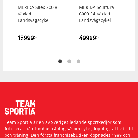
MERIDA
Silex 200 8-
MERIDA
Scultura
Växlad
6000 24-Växlad
Landsvägscykel
Landsvägscykel
15999
kr
49999
kr
Team Sportia är en av Sveriges ledande sportkedjor som
fokuserar på utomhusträning såsom cykel, löpning, aktiv fritid
och träning. Den första franchisebutiken öppnades 1989 och