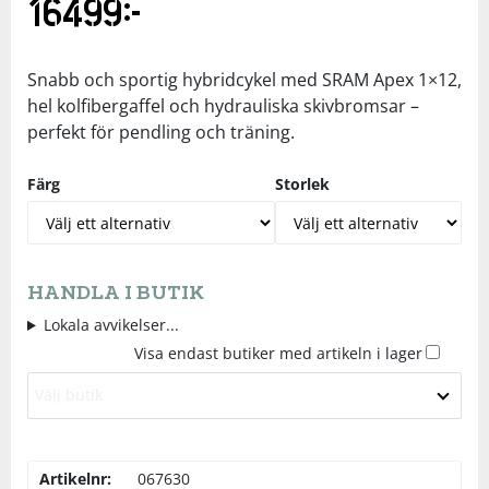
16499
kr
Underkläder
Skydd
Underkläder
Skydd
Längdåkning
Snabb och sportig hybridcykel med SRAM Apex 1×12,
Sporttillbehör
Sporttillbehör
Löpning
hel kolfibergaffel och hydrauliska skivbromsar –
perfekt för pendling och träning.
Stavar
Stavar
Orientering
Färg
Storlek
Träning
Träning
Outdoor
Tält
Tält
Padel
HANDLA I BUTIK
Lokala avvikelser...
Väskor
Väskor
Rullskidor
Visa endast butiker med artikeln i lager
Välj butik
Övrigt
Övrigt
Simning
Artikelnr:
067630
Sportswear