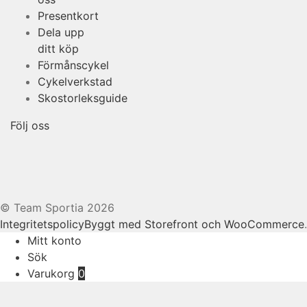
Presentkort
Dela upp
ditt köp
Förmånscykel
Cykelverkstad
Skostorleksguide
Följ oss
© Team Sportia 2026
Integritetspolicy
Byggt med Storefront och WooCommerce
.
Mitt konto
Sök
Varukorg
0