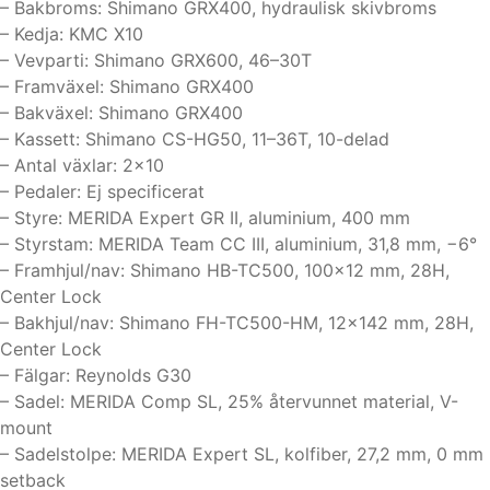
– Bakbroms: Shimano GRX400, hydraulisk skivbroms
– Kedja: KMC X10
– Vevparti: Shimano GRX600, 46–30T
– Framväxel: Shimano GRX400
– Bakväxel: Shimano GRX400
– Kassett: Shimano CS-HG50, 11–36T, 10-delad
– Antal växlar: 2×10
– Pedaler: Ej specificerat
– Styre: MERIDA Expert GR II, aluminium, 400 mm
– Styrstam: MERIDA Team CC III, aluminium, 31,8 mm, −6°
– Framhjul/nav: Shimano HB-TC500, 100×12 mm, 28H,
Center Lock
– Bakhjul/nav: Shimano FH-TC500-HM, 12×142 mm, 28H,
Center Lock
– Fälgar: Reynolds G30
– Sadel: MERIDA Comp SL, 25% återvunnet material, V-
mount
– Sadelstolpe: MERIDA Expert SL, kolfiber, 27,2 mm, 0 mm
setback