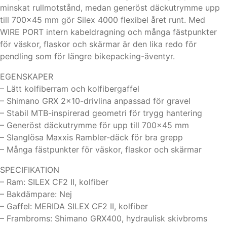
minskat rullmotstånd, medan generöst däckutrymme upp
till 700×45 mm gör Silex 4000 flexibel året runt. Med
WIRE PORT intern kabeldragning och många fästpunkter
för väskor, flaskor och skärmar är den lika redo för
pendling som för längre bikepacking-äventyr.
EGENSKAPER
– Lätt kolfiberram och kolfibergaffel
– Shimano GRX 2×10-drivlina anpassad för gravel
– Stabil MTB-inspirerad geometri för trygg hantering
– Generöst däckutrymme för upp till 700×45 mm
– Slanglösa Maxxis Rambler-däck för bra grepp
– Många fästpunkter för väskor, flaskor och skärmar
SPECIFIKATION
– Ram: SILEX CF2 II, kolfiber
– Bakdämpare: Nej
– Gaffel: MERIDA SILEX CF2 II, kolfiber
– Frambroms: Shimano GRX400, hydraulisk skivbroms