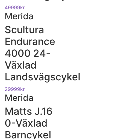
49999
kr
Merida
Scultura
Endurance
4000 24-
Växlad
Landsvägscykel
29999
kr
Merida
Matts J.16
0-Växlad
Barncykel