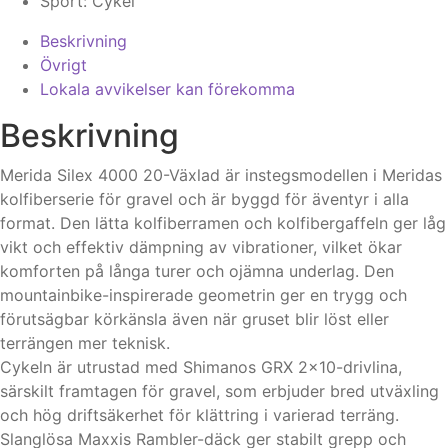
Sport:
Cykel
Beskrivning
Övrigt
Lokala avvikelser kan förekomma
Beskrivning
Merida Silex 4000 20-Växlad är instegsmodellen i Meridas
kolfiberserie för gravel och är byggd för äventyr i alla
format. Den lätta kolfiberramen och kolfibergaffeln ger låg
vikt och effektiv dämpning av vibrationer, vilket ökar
komforten på långa turer och ojämna underlag. Den
mountainbike-inspirerade geometrin ger en trygg och
förutsägbar körkänsla även när gruset blir löst eller
terrängen mer teknisk.
Cykeln är utrustad med Shimanos GRX 2×10-drivlina,
särskilt framtagen för gravel, som erbjuder bred utväxling
och hög driftsäkerhet för klättring i varierad terräng.
Slanglösa Maxxis Rambler-däck ger stabilt grepp och