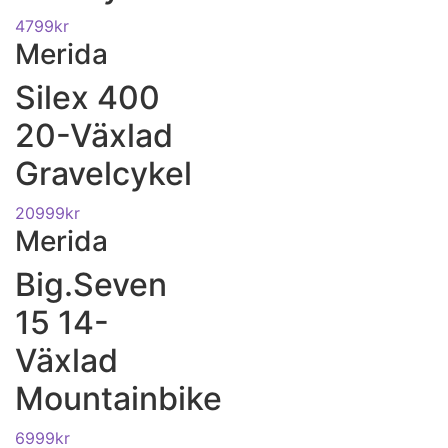
4799
kr
Merida
Silex 400
20-Växlad
Gravelcykel
20999
kr
Merida
Big.Seven
15 14-
Växlad
Mountainbike
6999
kr