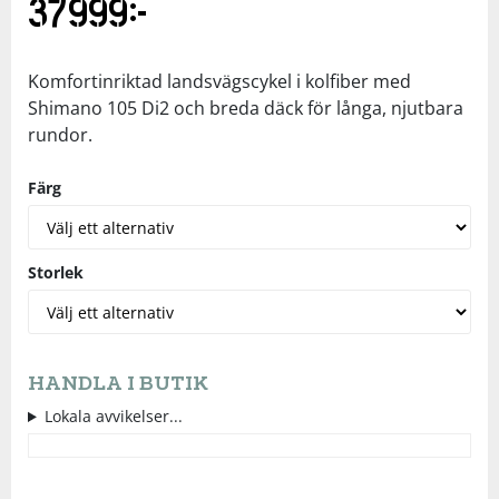
37999
kr
Underkläder
Skydd
Underkläder
Skydd
Längdåkning
Komfortinriktad landsvägscykel i kolfiber med
Sporttillbehör
Sporttillbehör
Löpning
Shimano 105 Di2 och breda däck för långa, njutbara
rundor.
Stavar
Stavar
Orientering
Färg
Träning
Träning
Outdoor
Storlek
Tält
Tält
Padel
Väskor
Väskor
Rullskidor
HANDLA I BUTIK
Lokala avvikelser...
Övrigt
Övrigt
Simning
Sportswear