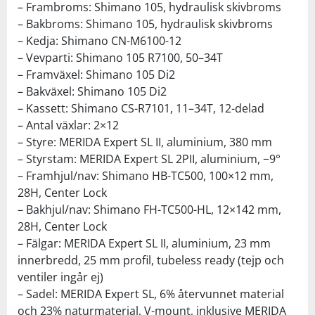
– Frambroms: Shimano 105, hydraulisk skivbroms
– Bakbroms: Shimano 105, hydraulisk skivbroms
– Kedja: Shimano CN-M6100-12
– Vevparti: Shimano 105 R7100, 50–34T
– Framväxel: Shimano 105 Di2
– Bakväxel: Shimano 105 Di2
– Kassett: Shimano CS-R7101, 11–34T, 12-delad
– Antal växlar: 2×12
– Styre: MERIDA Expert SL II, aluminium, 380 mm
– Styrstam: MERIDA Expert SL 2PII, aluminium, −9°
– Framhjul/nav: Shimano HB-TC500, 100×12 mm,
28H, Center Lock
– Bakhjul/nav: Shimano FH-TC500-HL, 12×142 mm,
28H, Center Lock
– Fälgar: MERIDA Expert SL II, aluminium, 23 mm
innerbredd, 25 mm profil, tubeless ready (tejp och
ventiler ingår ej)
– Sadel: MERIDA Expert SL, 6% återvunnet material
och 23% naturmaterial, V-mount, inklusive MERIDA