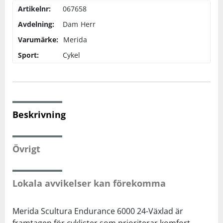
Artikelnr:
067658
Avdelning:
Dam
Herr
Squash
Varumärke:
Merida
Tennis
Sport:
Cykel
Träning
Volleyboll
Beskrivning
Walking
Övrigt
Lokala avvikelser kan förekomma
Merida Scultura Endurance 6000 24-Växlad är
framtagen för cyklister som prioriterar komfort,