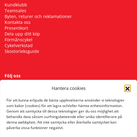
Kundklubb
Teamsales
Byten, returer och reklamationer
Kontakta oss
Presentkort
Dela upp ditt köp
Förmånscykel
Cykelverkstad
Skostorleksguide
Följ oss
Hantera cookies
För att kunna erbjuda de bästa upplevelserna använder vi teknologier
som kakor (cookies) för att lagra och/eller hämta enhetsinformation.
Genom att samtycka till dessa teknologier ger du oss möjlighet att
behandla data såsom surfningsbeteende eller unika identifierare på
denna webbplats. Att inte samtycka eller återkalla samtycket kan
påverka vissa funktioner negativt.