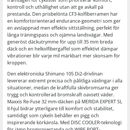
kontroll och uthållighet utan att ge avkall på
prestanda. Den prisbelönta CF3-kolfiberramen har
en komfortorienterad endurance-geometri som ger
en avslappnad men effektiv sittställning, perfekt för
långa träningspass och ojämna landsvägar. Med
generöst däckutrymme för upp till 35 mm breda
däck och en helkolfibergaffel som effektivt dämpar
vibrationer blir varje mil märkbart mer skonsam för
kroppen.
Den elektroniska Shimano 105 Di2-drivlinan
levererar extremt precisa och pålitliga växlingar i alla
situationer, medan de kraftfulla skivbromsarna ger
trygg och kontrollerad bromskraft oavsett väder.
Maxxis Re-Fuse 32 mm-däcken på MERIDA EXPERT SL
II-hjul bidrar ytterligare till komfort och stabilitet,
samtidigt som cykeln behåller en pigg och
inspirerande körkänsla. Med DISC COOLER-teknologi
för jämn bromsprestanda och WIRE PORT-