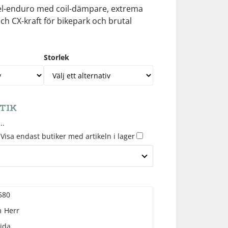
el-enduro med coil-dämpare, extrema
h CX-kraft för bikepark och brutal
Storlek
TIK
..
Visa endast butiker med artikeln i lager
580
m
Herr
ida