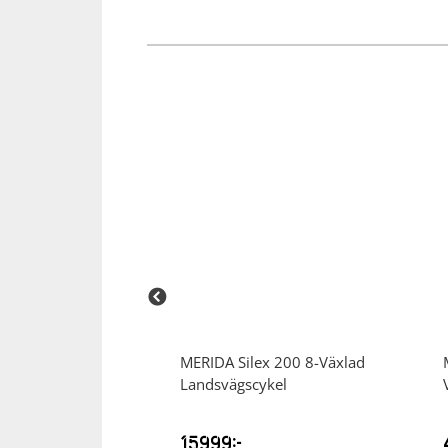
.Seven 15 14-
MERIDA
Silex 200 8-Växlad
ntainbike
Landsvägscykel
15999
kr