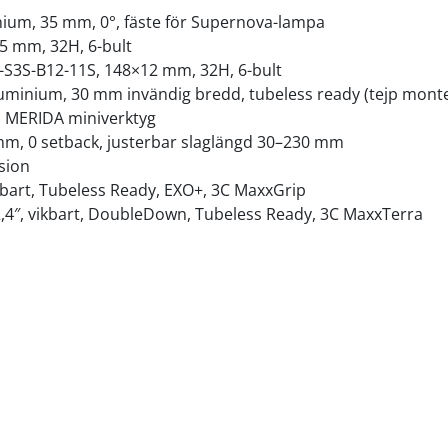
inium, 35 mm, 0°, fäste för Supernova-lampa
15 mm, 32H, 6-bult
-S3S-B12-11S, 148×12 mm, 32H, 6-bult
uminium, 30 mm invändig bredd, tubeless ready (tejp monter
. MERIDA miniverktyg
 mm, 0 setback, justerbar slaglängd 30–230 mm
sion
ikbart, Tubeless Ready, EXO+, 3C MaxxGrip
2,4″, vikbart, DoubleDown, Tubeless Ready, 3C MaxxTerra