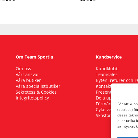
Om Team Sportia
Kundservice
Om oss
Kundklubb
Vårt ansvar
Teamsales
Våra butiker
Byten, returer och 
Våra specialistbutiker
Kontakta oss
Sekretess & Cookies
Presentkort
Integritetspolicy
Dela upp ditt köp
Förmånscykel
För att kun
Cykelverkstad
(cookies) fö
Skostorleksguide
dessa tekno
eller unika 
samtycket k