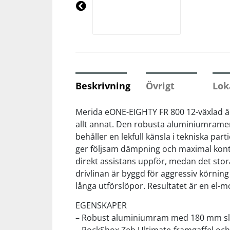
Underkläder
Skydd
Underkläder
Skydd
Längdåkning
Pre
vio
us
Sporttillbehör
Sporttillbehör
Löpning
Stavar
Stavar
Orientering
Beskrivning
Övrigt
Lok
Träning
Träning
Outdoor
Merida eONE-EIGHTY FR 800 12-växlad är
allt annat. Den robusta aluminiumramen
behåller en lekfull känsla i tekniska p
Tält
Tält
Padel
ger följsam dämpning och maximal kontro
direkt assistans uppför, medan det stora
Väskor
Väskor
Rullskidor
drivlinan är byggd för aggressiv körni
långa utförslöpor. Resultatet är en el-mo
Övrigt
Övrigt
Simning
EGENSKAPER
– Robust aluminiumram med 180 mm sl
Sportswear