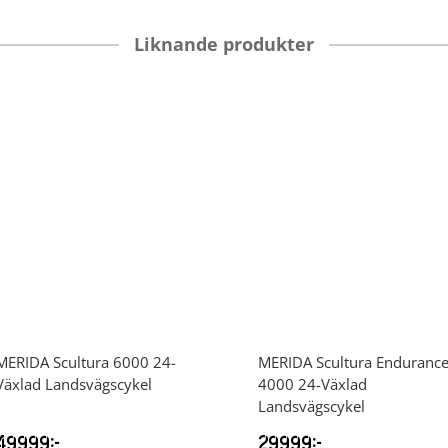
Liknande produkter
MERIDA
Scultura 6000 24-
MERIDA
Scultura Enduranc
Växlad Landsvägscykel
4000 24-Växlad
Landsvägscykel
49999
kr
29999
kr