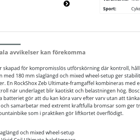
Sport:
Cyke
Ne
xt
ala avvikelser kan förekomma
 skapad för kompromisslös utförskörning där kontroll, håll
 med 180 mm slaglängd och mixed wheel-setup ger stabilite
artier. En RockShox Zeb Ultimate-framgaffel kombineras med e
ll när underlaget blir kaotiskt och belastningen hög. Bosc
 batteriet gör att du kan köra varv efter varv utan att tän
ng och samarbetar med extremt kraftfulla bromsar som ger 
untainbike som i praktiken gör liftkortet överflödigt.
aglängd och mixed wheel-setup