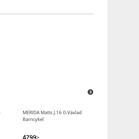
e
MERIDA
Matts J.16 0-Växlad
MERIDA
Silex 4
Barncykel
Gravelcykel
4799
kr
20999
kr