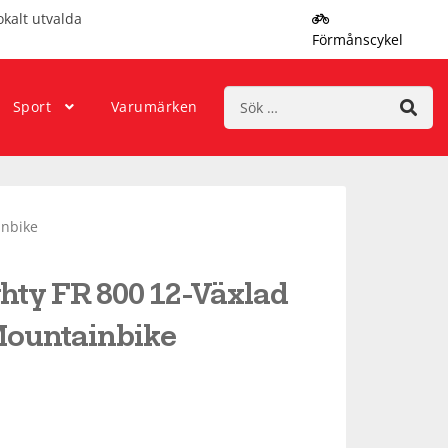
okalt utvalda
Förmånscykel
Sök
Sport
Varumärken
efter:
inbike
hty FR 800 12-Växlad
Mountainbike