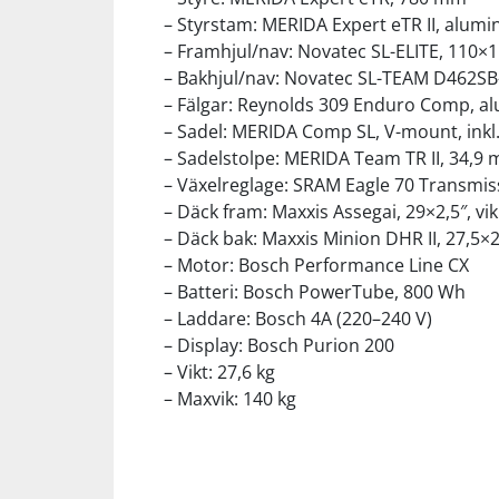
– Styrstam: MERIDA Expert eTR II, alum
– Framhjul/nav: Novatec SL-ELITE, 110×
– Bakhjul/nav: Novatec SL-TEAM D462SB
– Fälgar: Reynolds 309 Enduro Comp, al
– Sadel: MERIDA Comp SL, V-mount, inkl
– Sadelstolpe: MERIDA Team TR II, 34,9
– Växelreglage: SRAM Eagle 70 Transmis
– Däck fram: Maxxis Assegai, 29×2,5″, v
– Däck bak: Maxxis Minion DHR II, 27,5×
– Motor: Bosch Performance Line CX
– Batteri: Bosch PowerTube, 800 Wh
– Laddare: Bosch 4A (220–240 V)
– Display: Bosch Purion 200
– Vikt: 27,6 kg
– Maxvik: 140 kg