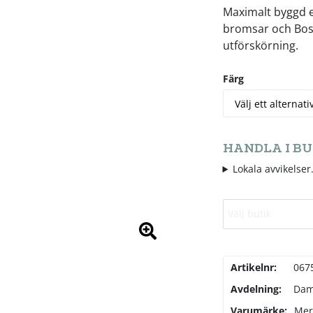
Maximalt byggd 
bromsar och Bosc
utförskörning.
Färg
HANDLA I BU
Lokala avvikelser.
Välj butik
Artikelnr:
067
Avdelning:
Da
Varumärke:
Mer