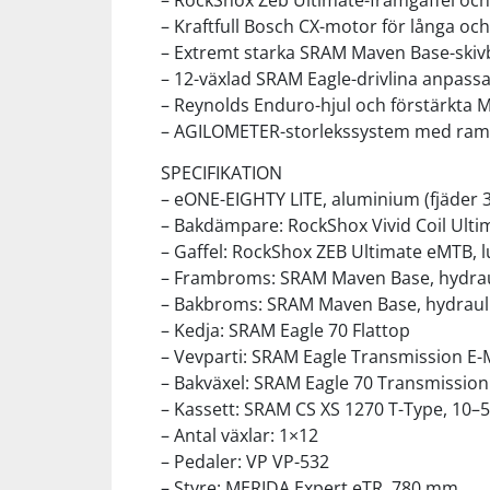
– RockShox Zeb Ultimate-framgaffel och
– Kraftfull Bosch CX-motor för långa och
– Extremt starka SRAM Maven Base-ski
Squash
– 12-växlad SRAM Eagle-drivlina anpass
– Reynolds Enduro-hjul och förstärkta 
Tennis
– AGILOMETER-storlekssystem med ram
SPECIFIKATION
Träning
– eONE-EIGHTY LITE, aluminium (fjäder 3
– Bakdämpare: RockShox Vivid Coil Ultima
Volleyboll
– Gaffel: RockShox ZEB Ultimate eMTB, 
– Frambroms: SRAM Maven Base, hydraul
– Bakbroms: SRAM Maven Base, hydrauli
Walking
– Kedja: SRAM Eagle 70 Flattop
– Vevparti: SRAM Eagle Transmission E-
– Bakväxel: SRAM Eagle 70 Transmission
– Kassett: SRAM CS XS 1270 T-Type, 10–5
– Antal växlar: 1×12
– Pedaler: VP VP-532
– Styre: MERIDA Expert eTR, 780 mm