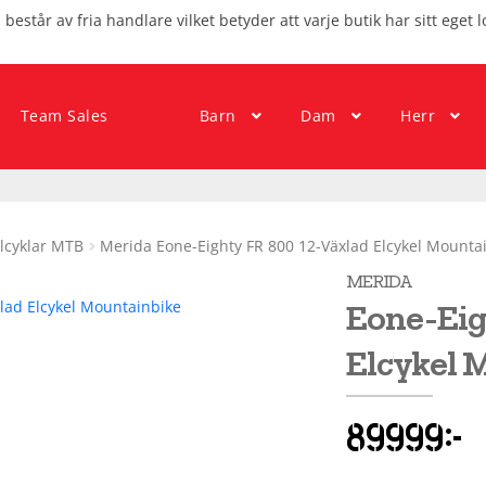
består av fria handlare vilket betyder att varje butik har sitt eget l
Team Sales
Barn
Dam
Herr
lcyklar MTB
Merida Eone-Eighty FR 800 12-Växlad Elcykel Mounta
MERIDA
Eone-Eig
Elcykel 
89999
kr