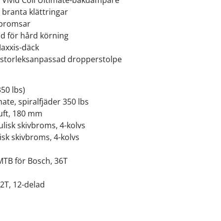
 Vivid Coil Ultimate-bakdämpare
 branta klättringar
vbromsar
ad för hård körning
Maxxis-däck
storleksanpassad dropperstolpe
50 lbs)
te, spiralfjäder 350 lbs
luft, 180 mm
isk skivbroms, 4-kolvs
sk skivbroms, 4-kolvs
MTB för Bosch, 36T
2T, 12-delad