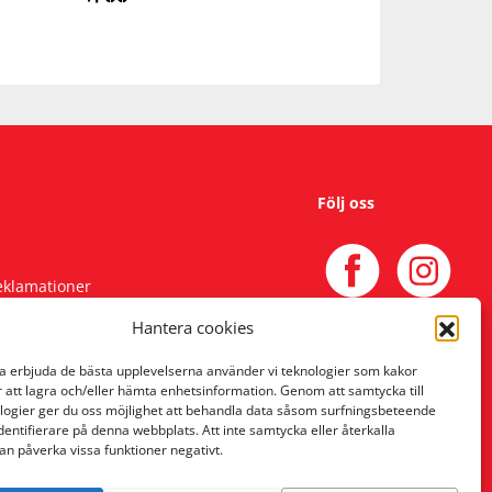
Följ oss
reklamationer
Hantera cookies
na erbjuda de bästa upplevelserna använder vi teknologier som kakor
r att lagra och/eller hämta enhetsinformation. Genom att samtycka till
logier ger du oss möjlighet att behandla data såsom surfningsbeteende
identifierare på denna webbplats. Att inte samtycka eller återkalla
an påverka vissa funktioner negativt.