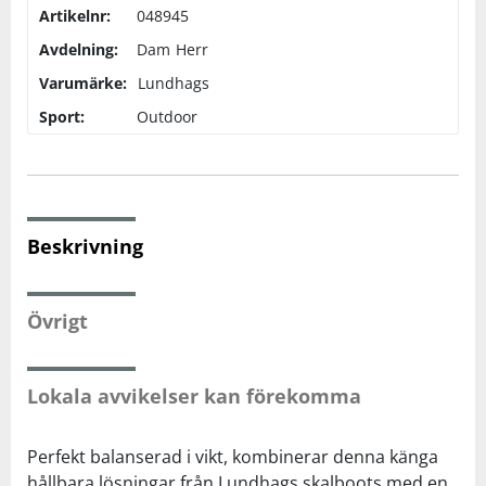
Artikelnr:
048945
Avdelning:
Dam
Herr
Squash
Varumärke:
Lundhags
Sport:
Tennis
Outdoor
Träning
Volleyboll
Beskrivning
Walking
Övrigt
Lokala avvikelser kan förekomma
Perfekt balanserad i vikt, kombinerar denna känga
hållbara lösningar från Lundhags skalboots med en