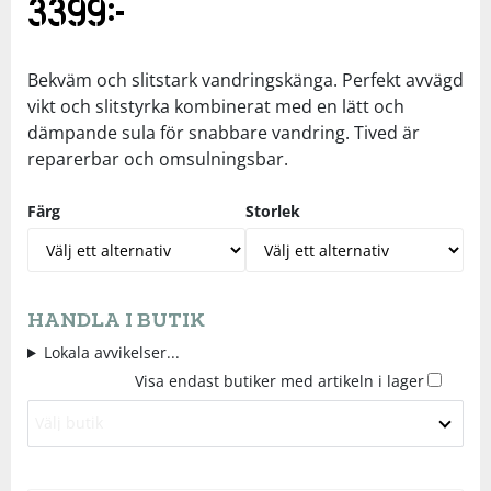
3399
kr
Underkläder
Skydd
Underkläder
Skydd
Längdåkning
Bekväm och slitstark vandringskänga. Perfekt avvägd
Sporttillbehör
Sporttillbehör
Löpning
vikt och slitstyrka kombinerat med en lätt och
dämpande sula för snabbare vandring. Tived är
reparerbar och omsulningsbar.
Stavar
Stavar
Orientering
Färg
Storlek
Träning
Träning
Outdoor
Tält
Tält
Padel
HANDLA I BUTIK
Lokala avvikelser...
Väskor
Väskor
Rullskidor
Visa endast butiker med artikeln i lager
Övrigt
Övrigt
Simning
Välj butik
Sportswear