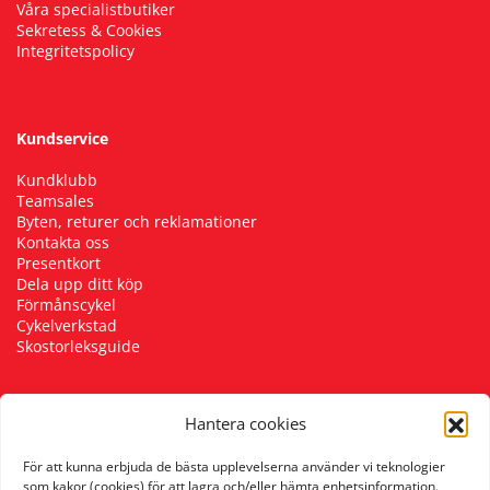
Våra specialistbutiker
Sekretess & Cookies
Integritetspolicy
Kundservice
Kundklubb
Teamsales
Byten, returer och reklamationer
Kontakta oss
Presentkort
Dela upp ditt köp
Förmånscykel
Cykelverkstad
Skostorleksguide
Hantera cookies
Följ oss
För att kunna erbjuda de bästa upplevelserna använder vi teknologier
som kakor (cookies) för att lagra och/eller hämta enhetsinformation.