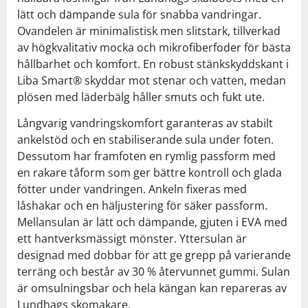
lätt och dämpande sula för snabba vandringar.
Ovandelen är minimalistisk men slitstark, tillverkad
av högkvalitativ mocka och mikrofiberfoder för bästa
hållbarhet och komfort. En robust stänkskyddskant i
Liba Smart® skyddar mot stenar och vatten, medan
plösen med läderbälg håller smuts och fukt ute.
Långvarig vandringskomfort garanteras av stabilt
ankelstöd och en stabiliserande sula under foten.
Dessutom har framfoten en rymlig passform med
en rakare tåform som ger bättre kontroll och glada
fötter under vandringen. Ankeln fixeras med
låshakar och en häljustering för säker passform.
Mellansulan är lätt och dämpande, gjuten i EVA med
ett hantverksmässigt mönster. Yttersulan är
designad med dobbar för att ge grepp på varierande
terräng och består av 30 % återvunnet gummi. Sulan
är omsulningsbar och hela kängan kan repareras av
Lundhags skomakare.