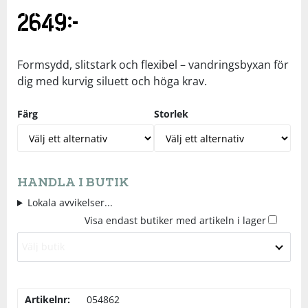
2649
kr
Underkläder
Skydd
Underkläder
Skydd
Längdåkning
Sporttillbehör
Sporttillbehör
Löpning
Formsydd, slitstark och flexibel – vandringsbyxan för
dig med kurvig siluett och höga krav.
Stavar
Stavar
Orientering
Färg
Storlek
Träning
Träning
Outdoor
Tält
Tält
Padel
HANDLA I BUTIK
Lokala avvikelser...
Visa endast butiker med artikeln i lager
Väskor
Väskor
Rullskidor
Välj butik
Övrigt
Övrigt
Simning
Artikelnr:
054862
Sportswear