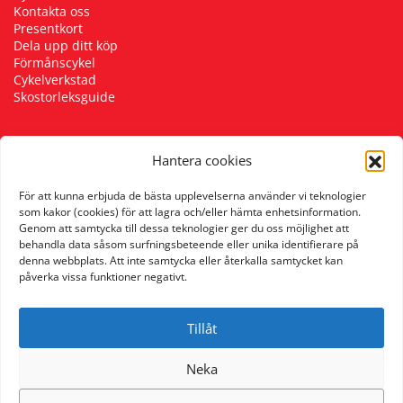
Kontakta oss
Presentkort
Dela upp ditt köp
Förmånscykel
Cykelverkstad
Skostorleksguide
Hantera cookies
Följ oss
För att kunna erbjuda de bästa upplevelserna använder vi teknologier
som kakor (cookies) för att lagra och/eller hämta enhetsinformation.
Genom att samtycka till dessa teknologier ger du oss möjlighet att
behandla data såsom surfningsbeteende eller unika identifierare på
denna webbplats. Att inte samtycka eller återkalla samtycket kan
påverka vissa funktioner negativt.
Tillåt
Neka