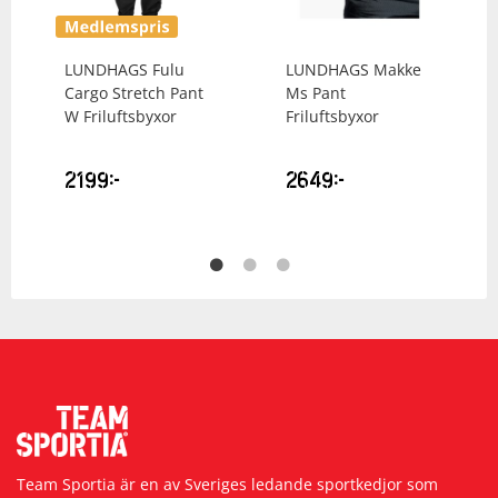
LUNDHAGS
Fulu
LUNDHAGS
Makke
Cargo Stretch Pant
Ms Pant
W Friluftsbyxor
Friluftsbyxor
2199
kr
2649
kr
Team Sportia är en av Sveriges ledande sportkedjor som