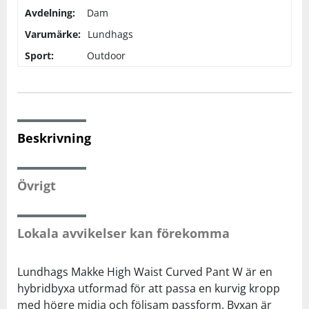
Avdelning:
Dam
Varumärke:
Squash
Lundhags
Sport:
Outdoor
Tennis
Träning
Beskrivning
Volleyboll
Övrigt
Walking
Lokala avvikelser kan förekomma
Lundhags Makke High Waist Curved Pant W är en
hybridbyxa utformad för att passa en kurvig kropp
med högre midja och följsam passform. Byxan är