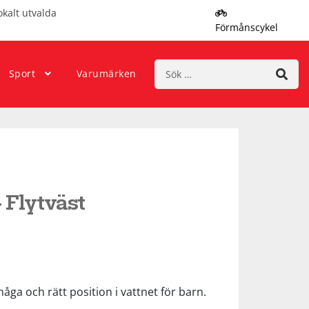
okalt utvalda
Förmånscykel
Sök
Sport
Varumärken
efter:
 Flytväst
måga och rätt position i vattnet för barn.