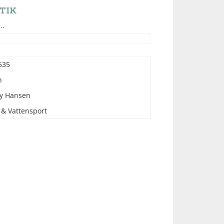
TIK
..
535
n
ly Hansen
 & Vattensport