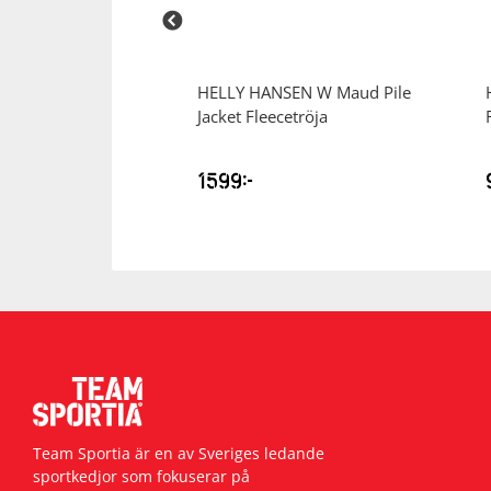
SEN
Beckett
HELLY HANSEN
W Maud Pile
r
Jacket Fleecetröja
1599
kr
Team Sportia är en av Sveriges ledande
sportkedjor som fokuserar på