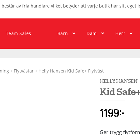
består av fria handlare vilket betyder att varje butik har sitt eget l
Team Sales
Barn
Dam
Herr
tning
Flytvästar
Helly Hansen Kid Safe+ Flytväst
HELLY HANSEN
Kid Safe+
1199
kr
Ger trygg flytför