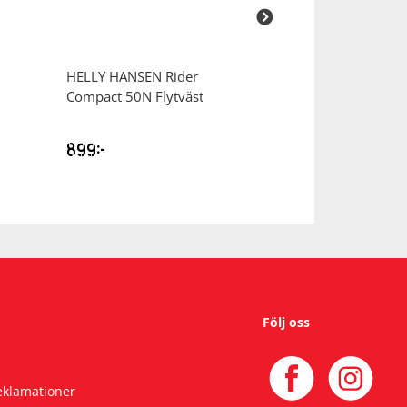
HELLY HANSEN
Rider
REZO
Winderme
Compact 50N Flytväst
Neoprene Socks
Badstrumpor
899
kr
299
kr
Följ oss
reklamationer