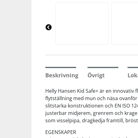
Squash
Tennis
Pre
vio
us
Träning
Volleyboll
Beskrivning
Övrigt
Lok
Walking
Helly Hansen Kid Safe+ är en innovativ 
flytställning med mun och näsa ovanfö
slitstarka konstruktionen och EN ISO 12
justerbar midjerem, grenrem och krage f
som visselpipa, dragkedja framtill, bröstf
EGENSKAPER