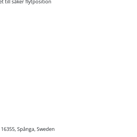
till säker flytposition
, 16355, Spånga, Sweden