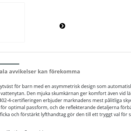
Ne
xt
ala avvikelser kan förekomma
flytväst för barn med en asymmetrisk design som automatisk
r vattenytan. Den mjuka skumkärnan ger komfort även vid l
402-4-certifieringen erbjuder marknadens mest pålitliga sky
ör optimal passform, och de reflekterande detaljerna förbä
icka och förstärkt lyfthandtag gör den till ett tryggt val för 