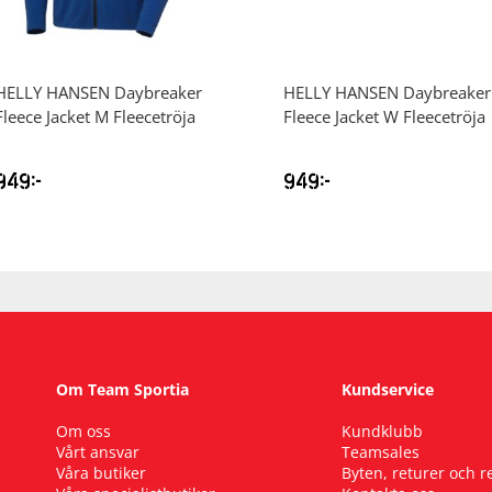
HELLY HANSEN
Daybreaker
HELLY HANSEN
Daybreaker
Fleece Jacket M Fleecetröja
Fleece Jacket W Fleecetröja
949
kr
949
kr
Om Team Sportia
Kundservice
Om oss
Kundklubb
Vårt ansvar
Teamsales
Våra butiker
Byten, returer och 