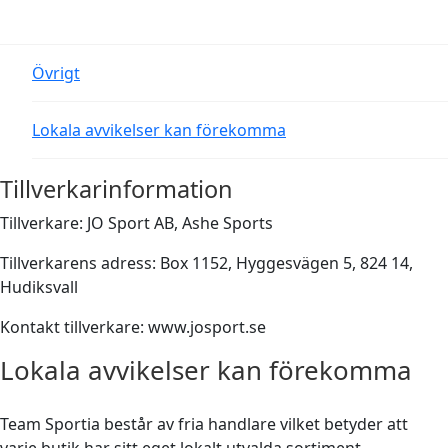
Underkläder
Skydd
Underkläder
Skydd
Längdåkning
Övrigt
Sporttillbehör
Sporttillbehör
Löpning
Lokala avvikelser kan förekomma
Stavar
Stavar
Orientering
Tillverkarinformation
Träning
Träning
Outdoor
Tillverkare: JO Sport AB, Ashe Sports
Tillverkarens adress: Box 1152, Hyggesvägen 5, 824 14,
Tält
Tält
Padel
Hudiksvall
Väskor
Väskor
Rullskidor
Kontakt tillverkare: www.josport.se
Lokala avvikelser kan förekomma
Övrigt
Övrigt
Simning
Team Sportia består av fria handlare vilket betyder att
Sportswear