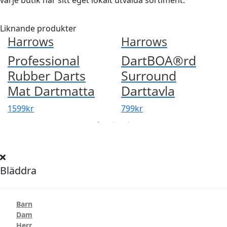
varje butik har sitt eget lokalt utvalda sortiment.
Squash
Liknande produkter
Harrows
Harrows
Tennis
Professional
DartBOA®rd
Rubber Darts
Surround
Träning
Mat Dartmatta
Darttavla
1599
kr
799
kr
Volleyboll
Walking
Bläddra
Barn
Dam
Herr