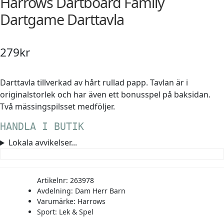
Harrows
Dartboard Family
Shorts
Sandaler & tofflor
Skridskor
Regnkläder
Löparskor
Glasögon
Regnkläder
Löparskor
Glasögon
Bordtennis
Dartgame Darttavla
Supporterkläder
Sneakers
Sporttillbehör
Shorts
Padel & tennisskor
Handskar
Shorts
Padel & tennisskor
Handskar
Cykel
279
kr
T-shirts & linnen
Väskor
Skjortor
Sandaler & tofflor
Hjälmar
Skjortor
Sandaler & tofflor
Hjälmar
Fotboll
Darttavla tillverkad av hårt rullad papp. Tavlan är i
originalstorlek och har även ett bonusspel på baksidan.
Tights
Övrigt
Sportkläder
Skotillbehör
Klubbor
Sportkläder
Skotillbehör
Klubbor
Handboll
Två mässingspilsset medföljer.
Tröjor
Supporterkläder
Sneakers
Lek & spel
Supporterkläder
Sneakers
Lek & spel
Hockey
HANDLA I BUTIK
Lokala avvikelser...
Underkläder
T-shirts & linnen
Träningsskor
Racket
T-shirts & linnen
Träningsskor
Racket
Innebandy
Artikelnr:
263978
Tights
Vandringskor
Skidor
Tights
Vandringskor
Skidor
Lek & spel
Avdelning:
Dam
Herr
Barn
Varumärke:
Harrows
Tröjor
Walkingskor
Skridskor
Tröjor
Walkingskor
Skridskor
Långfärdsskridskor
Sport:
Lek & Spel