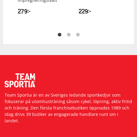
Impregneringstvätt
279
kr
229
kr
Team Sportia är en av Sveriges ledande sportkedjor som
fokuserar på utomhusträning såsom cykel, löpning, aktiv fritid
och träning. Den första franchisebutiken öppnades 1989 och
idag drivs 39 butiker av engagerade handlare runt om i
landet.