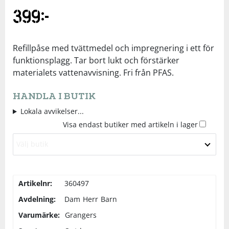
399
kr
Underkläder
Skydd
Underkläder
Skydd
Längdåkning
Sporttillbehör
Sporttillbehör
Löpning
Refillpåse med tvättmedel och impregnering i ett för
funktionsplagg. Tar bort lukt och förstärker
materialets vattenavvisning. Fri från PFAS.
Stavar
Stavar
Orientering
HANDLA I BUTIK
Träning
Träning
Outdoor
Lokala avvikelser...
Visa endast butiker med artikeln i lager
Tält
Tält
Padel
Välj butik
Väskor
Väskor
Rullskidor
Artikelnr:
360497
Övrigt
Övrigt
Simning
Avdelning:
Dam
Herr
Barn
Varumärke:
Grangers
Sportswear