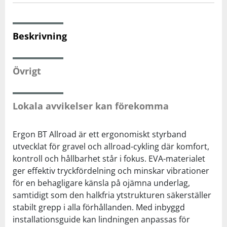
Squash
Beskrivning
Tennis
Övrigt
Träning
Lokala avvikelser kan förekomma
Volleyboll
Ergon BT Allroad är ett ergonomiskt styrband
Walking
utvecklat för gravel och allroad-cykling där komfort,
kontroll och hållbarhet står i fokus. EVA-materialet
ger effektiv tryckfördelning och minskar vibrationer
för en behagligare känsla på ojämna underlag,
samtidigt som den halkfria ytstrukturen säkerställer
stabilt grepp i alla förhållanden. Med inbyggd
installationsguide kan lindningen anpassas för