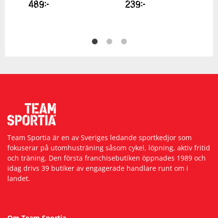
489
kr
239
kr
Team Sportia är en av Sveriges ledande sportkedjor som
fokuserar på utomhusträning såsom cykel, löpning, aktiv fritid
och träning. Den första franchisebutiken öppnades 1989 och
idag drivs 39 butiker av engagerade handlare runt om i
landet.
Om Team Sportia