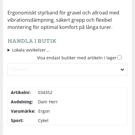
Underkläder
Skydd
Underkläder
Skydd
Längdåkning
Ergonomiskt styrband för gravel och allroad med
vibrationsdämpning, säkert grepp och flexibel
montering för optimal komfort på långa turer.
Sporttillbehör
Sporttillbehör
Löpning
HANDLA I BUTIK
Stavar
Stavar
Orientering
Lokala avvikelser...
Visa endast butiker med artikeln i lager
Träning
Träning
Outdoor
Välj butik
Tält
Tält
Padel
Artikelnr:
034352
Väskor
Väskor
Rullskidor
Avdelning:
Dam
Herr
Varumärke:
Ergon
Övrigt
Övrigt
Simning
Sport:
Cykel
Sportswear