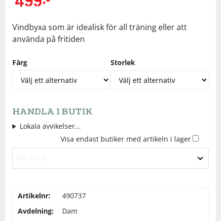
Underkläder
Skydd
Underkläder
Skydd
Längdåkning
Vindbyxa som är idealisk för all träning eller att
använda på fritiden
Sporttillbehör
Sporttillbehör
Löpning
Färg
Storlek
Stavar
Stavar
Orientering
Träning
Träning
Outdoor
HANDLA I BUTIK
Lokala avvikelser...
Tält
Tält
Padel
Visa endast butiker med artikeln i lager
Välj butik
Väskor
Väskor
Rullskidor
Övrigt
Övrigt
Simning
Artikelnr:
490737
Avdelning:
Dam
Sportswear