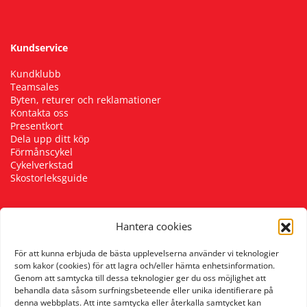
Kundservice
Kundklubb
Teamsales
Byten, returer och reklamationer
Kontakta oss
Presentkort
Dela upp ditt köp
Förmånscykel
Cykelverkstad
Skostorleksguide
Hantera cookies
Följ oss
För att kunna erbjuda de bästa upplevelserna använder vi teknologier
som kakor (cookies) för att lagra och/eller hämta enhetsinformation.
Genom att samtycka till dessa teknologier ger du oss möjlighet att
behandla data såsom surfningsbeteende eller unika identifierare på
denna webbplats. Att inte samtycka eller återkalla samtycket kan