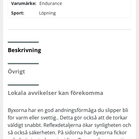
Varumärke:
Endurance
Sport:
Löpning
Squash
Tennis
Beskrivning
Träning
Volleyboll
Övrigt
Walking
Lokala avvikelser kan förekomma
Byxorna har en god andningsförmåga du slipper bli
för varm eller svettig.. Detta gör också att de torkar
väldigt snabbt. Reflexdetaljerna ökar synligheten och
så också säkerheten. På sidorna har byxorna fickor