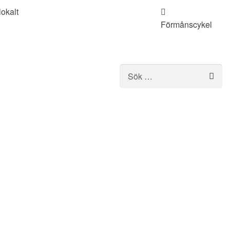
lokalt
Förmånscykel
Sport
Sök
efter: