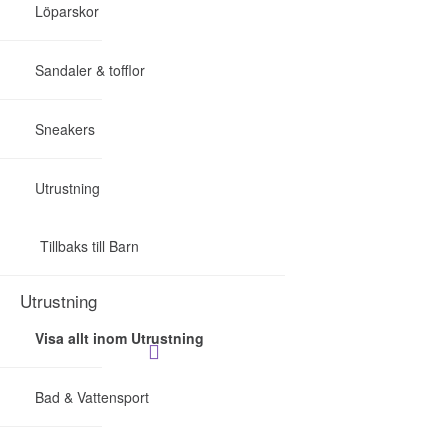
Löparskor
Sandaler & tofflor
Sneakers
Utrustning
Tillbaks till Barn
Utrustning
Visa allt inom Utrustning
Pr
Bad & Vattensport
evi
ou