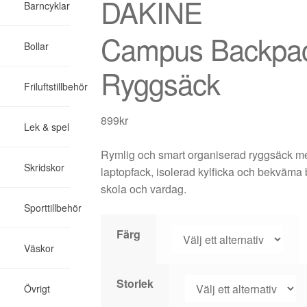
DAKINE
s
Barncyklar
Campus Backpa
Bollar
Ryggsäck
Friluftstillbehör
899
kr
Lek & spel
Rymlig och smart organiserad ryggsäck m
Skridskor
laptopfack, isolerad kylficka och bekväma 
skola och vardag.
Sporttillbehör
Färg
Väskor
Storlek
Övrigt