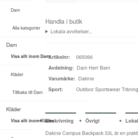
Dam
Handla i butik
Alla kategorier
Lokala avvikelser...
Dam
Visa allt inom Dam
Artikelnr:
065066
Avdelning:
Dam
Herr
Barn
Kläder
Varumärke:
Dakine
Sport:
Outdoor
Sportswear
Tränin
Tillbaks till Dam
Kläder
Beskrivning
Övrigt
Lokal
Visa allt inom Kläder
Dakine Campus Backpack 33L är en praktisk 