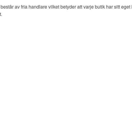
estår av fria handlare vilket betyder att varje butik har sitt eget 
t.
l
Barn
Dam
Herr
Varumärken