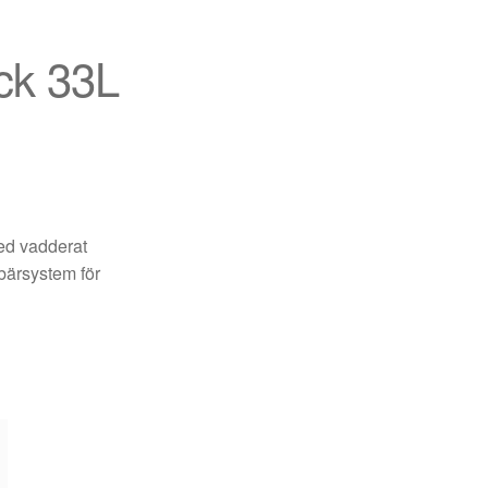
ck 33L
ed vadderat
bärsystem för