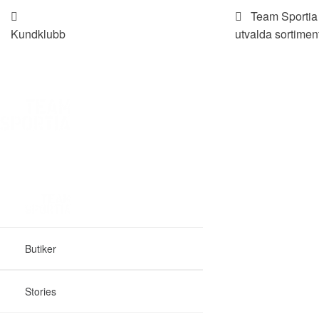
Team Sportia b
Kundklubb
utvalda sortimen
Butiker
Stories
Förmånscyke
Team Sales
Butiker
Stories