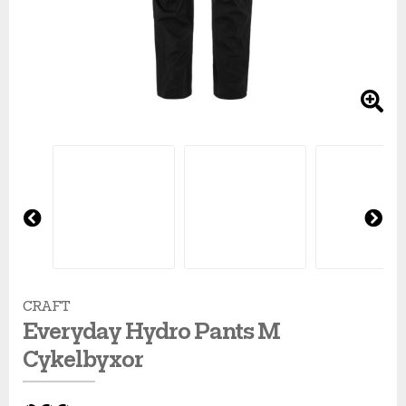
Shorts
Sandaler & tofflor
Skridskor
Regnkläder
Löparskor
Glasögon
Regnkläder
Löparskor
Glasögon
Bordtennis
Supporterkläder
Sneakers
Sporttillbehör
Shorts
Padel & tennisskor
Handskar
Shorts
Padel & tennisskor
Handskar
Cykel
T-shirts & linnen
Väskor
Skjortor
Sandaler & tofflor
Hjälmar
Skjortor
Sandaler & tofflor
Hjälmar
Fotboll
Tights
Övrigt
Sportkläder
Skotillbehör
Klubbor
Sportkläder
Skotillbehör
Klubbor
Handboll
Tröjor
Supporterkläder
Sneakers
Lek & spel
Supporterkläder
Sneakers
Lek & spel
Hockey
Pre
Ne
vio
xt
us
Underkläder
T-shirts & linnen
Träningsskor
Racket
T-shirts & linnen
Träningsskor
Racket
Innebandy
CRAFT
Everyday Hydro Pants M
Tights
Vandringskor
Skidor
Tights
Vandringskor
Skidor
Lek & spel
Cykelbyxor
Tröjor
Walkingskor
Skridskor
Tröjor
Walkingskor
Skridskor
Långfärdsskridskor