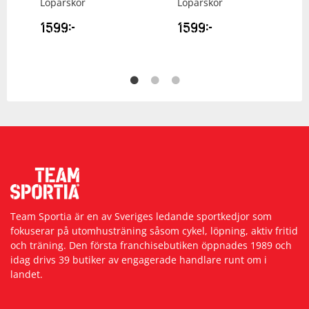
Löparskor
Löparskor
1599
kr
1599
kr
Team Sportia är en av Sveriges ledande sportkedjor som
fokuserar på utomhusträning såsom cykel, löpning, aktiv fritid
och träning. Den första franchisebutiken öppnades 1989 och
idag drivs 39 butiker av engagerade handlare runt om i
landet.