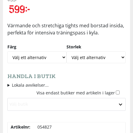
599
kr
Underkläder
Skydd
Underkläder
Skydd
Längdåkning
Värmande och stretchiga tights med borstad insida,
Sporttillbehör
Sporttillbehör
Löpning
perfekta för intensiva träningspass i kyla.
Stavar
Stavar
Orientering
Färg
Storlek
Träning
Träning
Outdoor
HANDLA I BUTIK
Tält
Tält
Padel
Lokala avvikelser...
Visa endast butiker med artikeln i lager
Väskor
Väskor
Rullskidor
Välj butik
Övrigt
Övrigt
Simning
Artikelnr:
054827
Sportswear