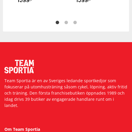
Team Sportia är en av Sveriges ledande sportkedjor som
fokuserar på utomhusträning såsom cykel, löpning, aktiv fritid
och träning. Den första franchisebutiken öppnades 1989 och
idag drivs 39 butiker av engagerade handlare runt om i
landet.
Om Team Sportia