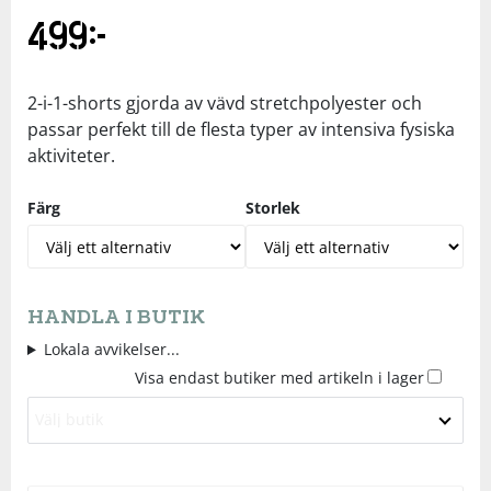
499
kr
Underkläder
Skydd
Underkläder
Skydd
Längdåkning
Sporttillbehör
Sporttillbehör
Löpning
2-i-1-shorts gjorda av vävd stretchpolyester och
passar perfekt till de flesta typer av intensiva fysiska
aktiviteter.
Stavar
Stavar
Orientering
Färg
Storlek
Träning
Träning
Outdoor
Tält
Tält
Padel
HANDLA I BUTIK
Lokala avvikelser...
Väskor
Väskor
Rullskidor
Visa endast butiker med artikeln i lager
Övrigt
Övrigt
Simning
Välj butik
Sportswear