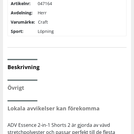
Artikelnr:
047164
Avdelning:
Herr
Squash
Varumärke:
Craft
Sport:
Löpning
Tennis
Träning
Beskrivning
Volleyboll
Walking
Övrigt
Lokala avvikelser kan förekomma
ADV Essence 2-in-1 Shorts 2 är gjorda av vävd
stretchpolyester och passar perfekt till de flesta