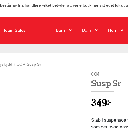
estår av fria handlare vilket betyder att varje butik har sitt eget lokalt 
Team Sales
Barn
Dam
Herr
yskydd
CCM Susp Sr
CCM
Susp Sr
349
kr
Stabil suspensoar
som ger trygg pas