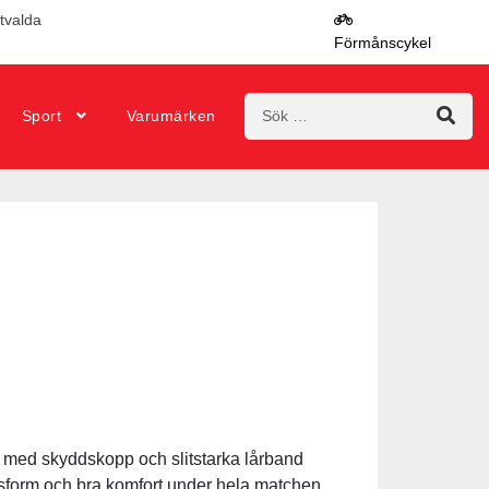
utvalda
Förmånscykel
Sök
Sport
Varumärken
efter:
 med skyddskopp och slitstarka lårband
sform och bra komfort under hela matchen.