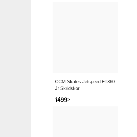
CCM
Skates Jetspeed FT860
Jr Skridskor
1499
kr