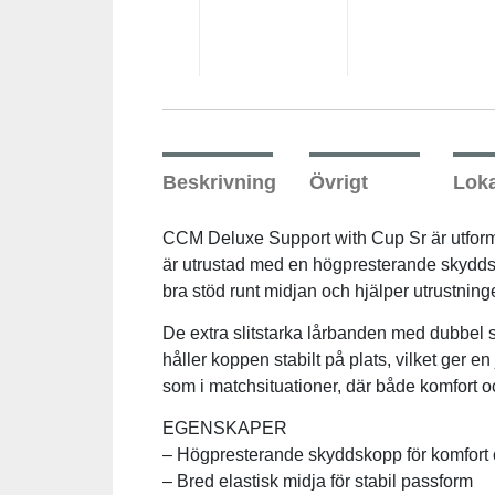
Underkläder
Skydd
Underkläder
Skydd
Längdåkning
Sporttillbehör
Sporttillbehör
Löpning
Stavar
Stavar
Orientering
Beskrivning
Övrigt
Loka
Träning
Träning
Outdoor
CCM Deluxe Support with Cup Sr är utforma
är utrustad med en högpresterande skydds
bra stöd runt midjan och hjälper utrustninge
Tält
Tält
Padel
De extra slitstarka lårbanden med dubbel sö
Väskor
Väskor
Rullskidor
håller koppen stabilt på plats, vilket ger 
som i matchsituationer, där både komfort 
Övrigt
Övrigt
Simning
EGENSKAPER
– Högpresterande skyddskopp för komfort
– Bred elastisk midja för stabil passform
Sportswear