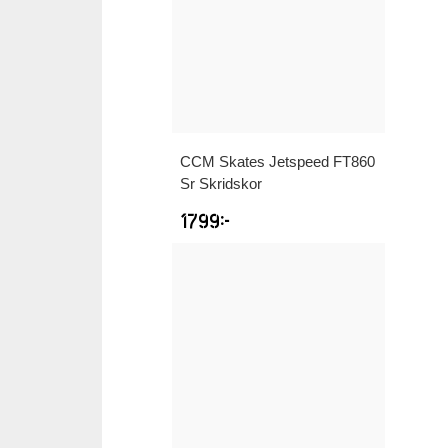
CCM
Skates Jetspeed FT860
Sr Skridskor
1799
kr