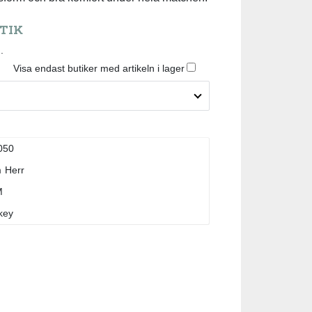
TIK
.
Visa endast butiker med artikeln i lager
050
m
Herr
M
key