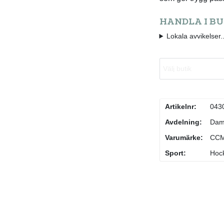
HANDLA I BU
Lokala avvikelser..
Välj butik
Artikelnr:
043
Avdelning:
Da
Varumärke:
CC
Sport:
Hoc