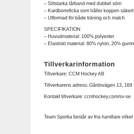
– Slitstarka lårband med dubbel söm
– Kardborreficka som håller koppen säkert
Squash
– Utformad för både träning och match
SPECIFIKATION
Tennis
– Huvudmaterial: 100% polyester
– Elastiskt material: 80% nylon, 20% gum
Träning
Tillverkarinformation
Volleyboll
Tillverkare: CCM Hockey AB
Walking
Tillverkarens adress: Gårdsvägen 13, 169 
Kontakt tillverkare: ccmhockey.com/sv-se
Team Sportia består av fria handlare vilket b