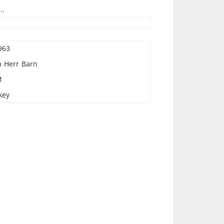
..
963
m
Herr
Barn
M
key