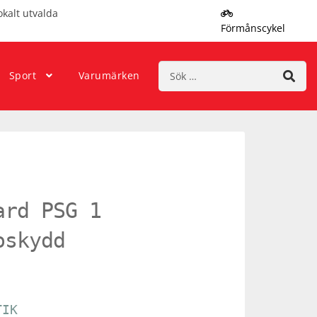
okalt utvalda
Förmånscykel
Sök
Sport
Varumärken
efter:
ard PSG 1
oskydd
TIK