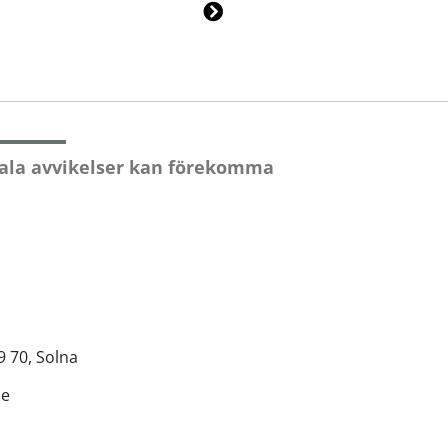
Ne
xt
ala avvikelser kan förekomma
9 70, Solna
se