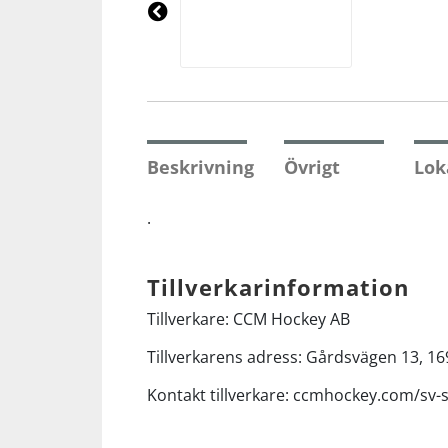
Underkläder
Skydd
Underkläder
Skydd
Längdåkning
Pre
vio
us
Sporttillbehör
Sporttillbehör
Löpning
Stavar
Stavar
Orientering
Beskrivning
Övrigt
Lok
Träning
Träning
Outdoor
.
Tält
Tält
Padel
Tillverkarinformation
Tillverkare: CCM Hockey AB
Väskor
Väskor
Rullskidor
Tillverkarens adress: Gårdsvägen 13, 16
Övrigt
Övrigt
Simning
Kontakt tillverkare: ccmhockey.com/sv-
Sportswear