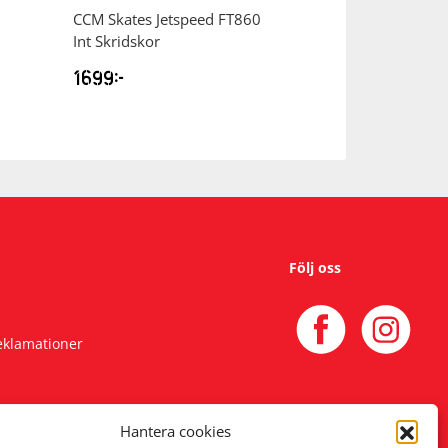
CCM
Skates Jetspeed FT860
CCM
Skridskor N
Int Skridskor
1699
kr
749
kr
Följ oss
reklamationer
Hantera cookies