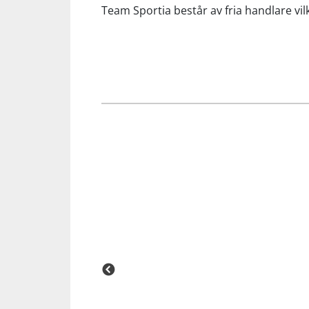
Team Sportia består av fria handlare vilk
Squash
Tennis
Träning
Volleyboll
Walking