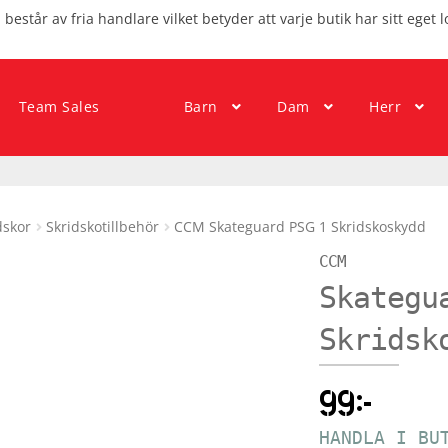
består av fria handlare vilket betyder att varje butik har sitt eget l
Team Sales
Barn
Dam
Herr
dskor
Skridskotillbehör
CCM Skateguard PSG 1 Skridskoskydd
CCM
Skategu
Skridsk
99
kr
HANDLA I BU