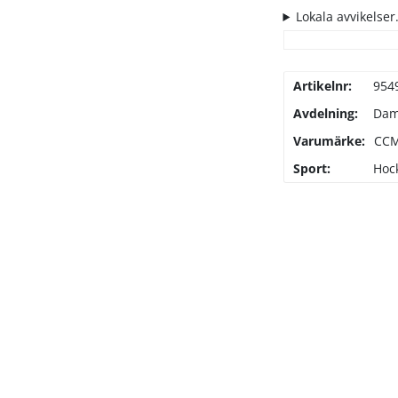
Lokala avvikelser.
Artikelnr:
954
Avdelning:
Da
Varumärke:
CC
Sport:
Hoc