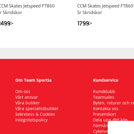
CCM
Skates Jetspeed FT860
CCM
Skates Jetspeed FT860
Jr Skridskor
Sr Skridskor
1499
kr
1799
kr
Om Team Sportia
Kundservice
Om oss
Kundklubb
Vårt ansvar
Teamsales
Våra butiker
Byten, returer och 
Våra specialistbutiker
Kontakta oss
Sekretess & Cookies
Presentkort
Integritetspolicy
Dela upp ditt köp
Förmånscykel
Cykelverkstad