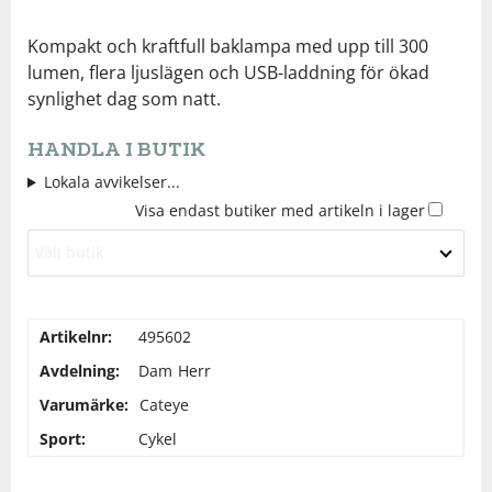
Underkläder
Skydd
Underkläder
Skydd
Längdåkning
Kompakt och kraftfull baklampa med upp till 300
lumen, flera ljuslägen och USB-laddning för ökad
synlighet dag som natt.
Sporttillbehör
Sporttillbehör
Löpning
HANDLA I BUTIK
Stavar
Stavar
Orientering
Lokala avvikelser...
Visa endast butiker med artikeln i lager
Träning
Träning
Outdoor
Välj butik
Tält
Tält
Padel
Artikelnr:
495602
Väskor
Väskor
Rullskidor
Avdelning:
Dam
Herr
Varumärke:
Cateye
Övrigt
Övrigt
Simning
Sport:
Cykel
Sportswear