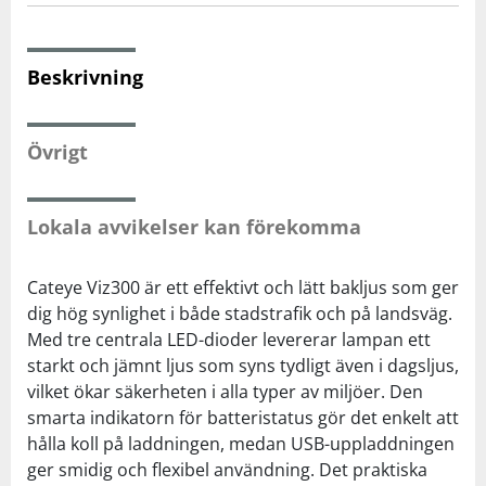
Squash
Beskrivning
Tennis
Övrigt
Träning
Lokala avvikelser kan förekomma
Volleyboll
Cateye Viz300 är ett effektivt och lätt bakljus som ger
Walking
dig hög synlighet i både stadstrafik och på landsväg.
Med tre centrala LED-dioder levererar lampan ett
starkt och jämnt ljus som syns tydligt även i dagsljus,
vilket ökar säkerheten i alla typer av miljöer. Den
smarta indikatorn för batteristatus gör det enkelt att
hålla koll på laddningen, medan USB-uppladdningen
ger smidig och flexibel användning. Det praktiska