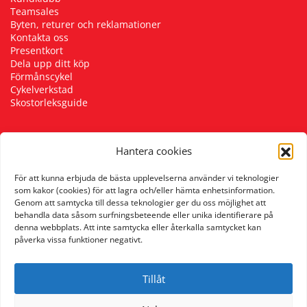
Teamsales
Byten, returer och reklamationer
Kontakta oss
Presentkort
Dela upp ditt köp
Förmånscykel
Cykelverkstad
Skostorleksguide
Hantera cookies
Följ oss
För att kunna erbjuda de bästa upplevelserna använder vi teknologier
som kakor (cookies) för att lagra och/eller hämta enhetsinformation.
Genom att samtycka till dessa teknologier ger du oss möjlighet att
behandla data såsom surfningsbeteende eller unika identifierare på
denna webbplats. Att inte samtycka eller återkalla samtycket kan
påverka vissa funktioner negativt.
Tillåt