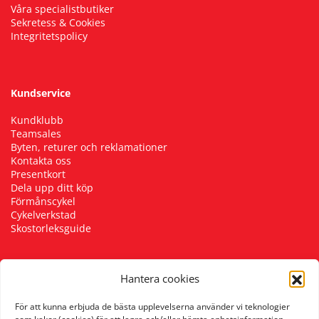
Våra specialistbutiker
Sekretess & Cookies
Integritetspolicy
Kundservice
Kundklubb
Teamsales
Byten, returer och reklamationer
Kontakta oss
Presentkort
Dela upp ditt köp
Förmånscykel
Cykelverkstad
Skostorleksguide
Hantera cookies
Följ oss
För att kunna erbjuda de bästa upplevelserna använder vi teknologier