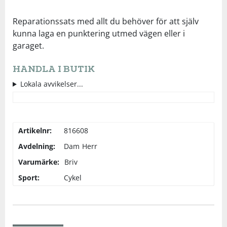
Underkläder
Skydd
Underkläder
Skydd
Längdåkning
Reparationssats med allt du behöver för att själv
kunna laga en punktering utmed vägen eller i
garaget.
Sporttillbehör
Sporttillbehör
Löpning
HANDLA I BUTIK
Stavar
Stavar
Orientering
Lokala avvikelser...
Träning
Träning
Outdoor
Artikelnr:
816608
Tält
Tält
Padel
Avdelning:
Dam
Herr
Varumärke:
Briv
Väskor
Väskor
Rullskidor
Sport:
Cykel
Övrigt
Övrigt
Simning
Sportswear