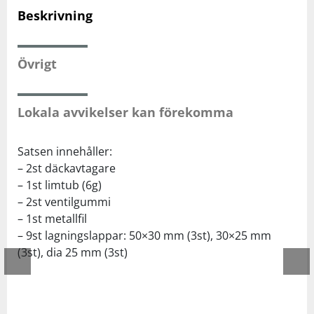
Beskrivning
Squash
Övrigt
Tennis
Lokala avvikelser kan förekomma
Träning
Satsen innehåller:
Volleyboll
– 2st däckavtagare
– 1st limtub (6g)
Walking
– 2st ventilgummi
– 1st metallfil
– 9st lagningslappar: 50×30 mm (3st), 30×25 mm
(3st), dia 25 mm (3st)