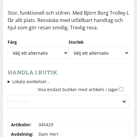
Underkläder
Skydd
Underkläder
Skydd
Längdåkning
Stor, funktionell och stilren. Med Björn Borg Trolley L
får allt plats. Resväska med utfällbart handtag och
hjul som gör resan smidig. Trevlig resa.
Sporttillbehör
Sporttillbehör
Löpning
Färg
Storlek
Stavar
Stavar
Orientering
Träning
Träning
Outdoor
HANDLA I BUTIK
Tält
Tält
Padel
Lokala avvikelser...
Visa endast butiker med artikeln i lager
Väskor
Väskor
Rullskidor
Välj butik
Övrigt
Övrigt
Simning
Artikelnr:
045429
Avdelning:
Dam
Herr
Sportswear