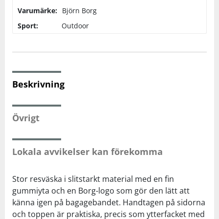
Varumärke:
Björn Borg
Squash
Sport:
Outdoor
Tennis
Träning
Beskrivning
Volleyboll
Övrigt
Walking
Lokala avvikelser kan förekomma
Stor resväska i slitstarkt material med en fin
gummiyta och en Borg-logo som gör den lätt att
känna igen på bagagebandet. Handtagen på sidorna
och toppen är praktiska, precis som ytterfacket med