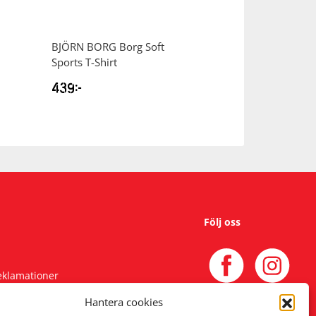
BJÖRN BORG
Borg Soft
BJÖRN BORG
Co
Sports T-Shirt
Boxer 5-Pack Ka
439
kr
549
kr
Följ oss
reklamationer
Hantera cookies