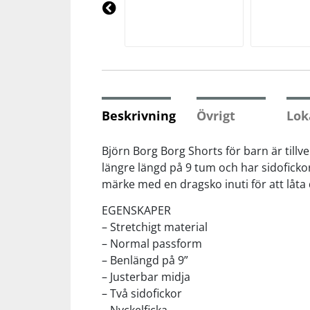
Underkläder
Skydd
Underkläder
Skydd
Längdåkning
Pre
vio
us
Sporttillbehör
Sporttillbehör
Löpning
Stavar
Stavar
Orientering
Beskrivning
Övrigt
Lok
Träning
Träning
Outdoor
Björn Borg Borg Shorts för barn är till
längre längd på 9 tum och har sidofickor
märke med en dragsko inuti för att låt
Tält
Tält
Padel
EGENSKAPER
Väskor
Väskor
Rullskidor
– Stretchigt material
– Normal passform
– Benlängd på 9”
Övrigt
Övrigt
Simning
– Justerbar midja
– Två sidofickor
Sportswear