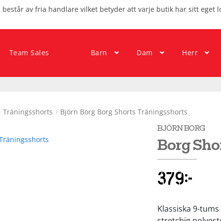
består av fria handlare vilket betyder att varje butik har sitt eget l
Team Sales
Barn
Dam
Herr
Träningsshorts
Björn Borg Borg Shorts Träningsshorts
BJÖRN BORG
Borg Sho
379
kr
Klassiska 9-tums 
stretchig polyes