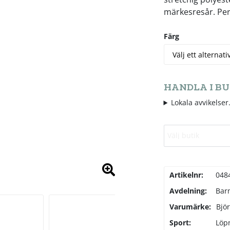
märkesresår. Perf
Färg
HANDLA I BU
Lokala avvikelser.
Välj butik
Artikelnr:
048
Avdelning:
Bar
Varumärke:
Bjö
Sport:
Löp