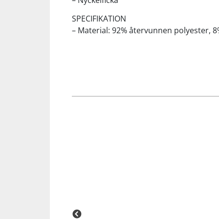
– Nyckelficka
SPECIFIKATION
Squash
– Material: 92% återvunnen polyester, 8
Tennis
Träning
Volleyboll
Walking