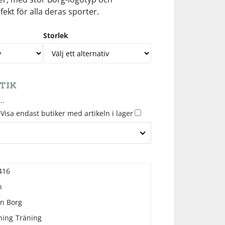
ekt för alla deras sporter.
Storlek
TIK
..
Visa endast butiker med artikeln i lager
416
n
rn Borg
ning
Träning