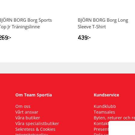
BJÖRN BORG
Borg Sports
BJÖRN BORG
Borg Long
Top Jr Träningslinne
Sleeve T-Shirt
269
kr
439
kr
Om Team Sportia
Kundservice
Om oss
Kundklubb
Vårt ansvar
Teamsales
Våra butiker
Byten, returer och 
Våra specialistbutiker
Kontakta oss
Sekretess & Cookies
Presentkort
Integritetspolicy
Dela upp ditt köp