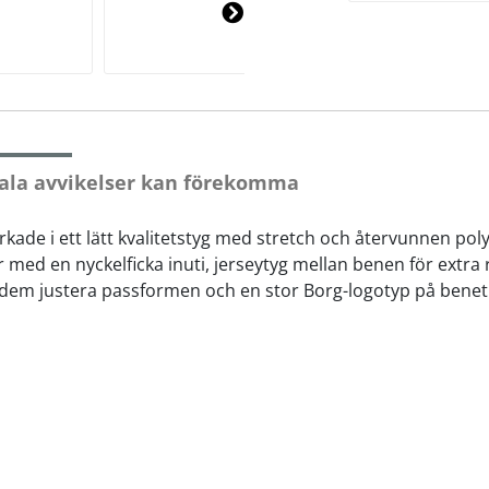
Ne
xt
ala avvikelser kan förekomma
verkade i ett lätt kvalitetstyg med stretch och återvunnen p
 med en nyckelficka inuti, jerseytyg mellan benen för extra r
a dem justera passformen och en stor Borg-logotyp på benet