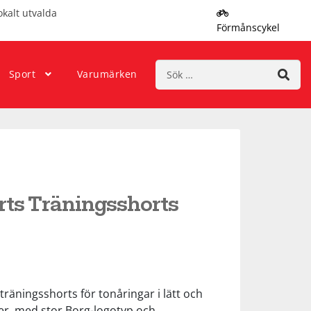
okalt utvalda
Förmånscykel
Sök
Sport
Varumärken
efter:
rts Träningsshorts
träningsshorts för tonåringar i lätt och
ter, med stor Borg-logotyp och