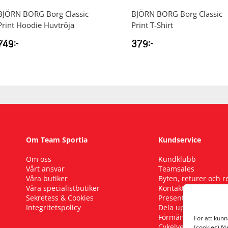
BJÖRN BORG
Borg Classic
BJÖRN BORG
Borg Classic
Print Hoodie Huvtröja
Print T-Shirt
749
kr
379
kr
Om Team Sportia
Kundservice
Om oss
Kundklubb
Vårt ansvar
Teamsales
Våra butiker
Byten, returer och 
Våra specialistbutiker
Kontakta oss
Sekretess & Cookies
Presentkort
Integritetspolicy
Dela upp ditt köp
Förmånscykel
För att kun
Cykelverkstad
(cookies) fö