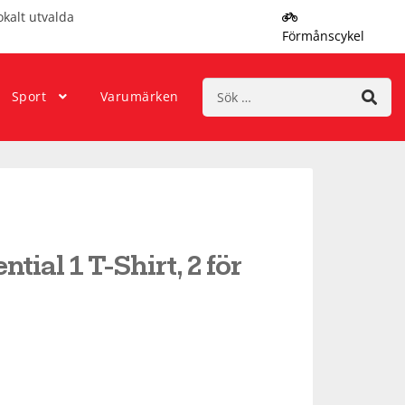
okalt utvalda
Förmånscykel
Sök
Sport
Varumärken
efter:
tial 1 T-Shirt, 2 för
nde