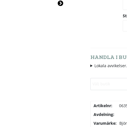
Ne
xt
S
HANDLA I BU
Lokala avvikelser.
Välj butik
Artikelnr:
063
Avdelning:
Varumärke:
Bjö