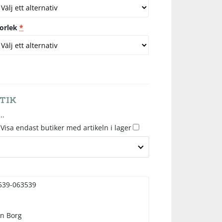
torlek
*
TIK
..
Visa endast butiker med artikeln i lager
539-063539
rn Borg