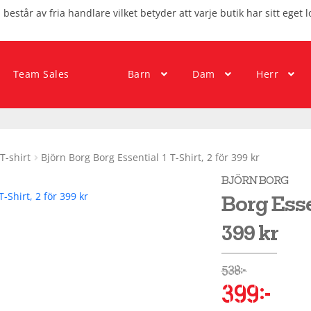
består av fria handlare vilket betyder att varje butik har sitt eget l
Team Sales
Barn
Dam
Herr
T-shirt
Björn Borg Borg Essential 1 T-Shirt, 2 för 399 kr
BJÖRN BORG
Borg Essen
399 kr
538
kr
399
kr
Det
Det
ursprungliga
nuvara