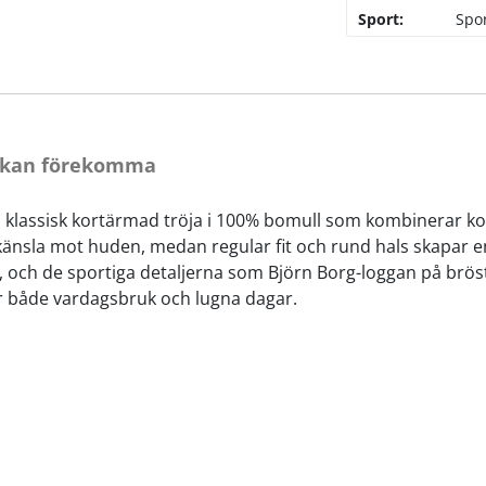
Sport:
Spo
r kan förekomma
 en klassisk kortärmad tröja i 100% bomull som kombinerar k
g känsla mot huden, medan regular fit och rund hals skapar 
, och de sportiga detaljerna som Björn Borg-loggan på brös
 för både vardagsbruk och lugna dagar.