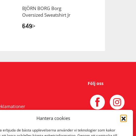
BJÖRN BORG
Borg
BJÖRN BORG
B
Oversized Sweatshirt Jr
Oversized Sweat
649
kr
549
kr
Följ oss
reklamationer
Hantera cookies
na erbjuda de bästa upplevelserna använder vi teknologier som kakor
r att lagra och/eller hämta enhetsinformation. Genom att samtycka till