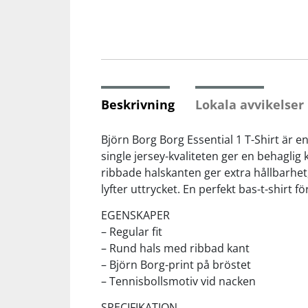
Squash
Tennis
Beskrivning
Lokala avvikelse
Träning
Björn Borg Borg Essential 1 T-Shirt är
Volleyboll
single jersey-kvaliteten ger en behagli
ribbade halskanten ger extra hållbarhet
lyfter uttrycket. En perfekt bas-t-shirt
Walking
EGENSKAPER
– Regular fit
– Rund hals med ribbad kant
– Björn Borg-print på bröstet
– Tennisbollsmotiv vid nacken
SPECIFIKATION