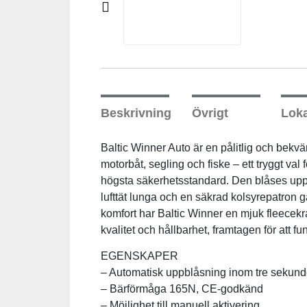
Pre
Underkläder
Skydd
Underkläder
Skydd
Längdåkning
vio
us
Sporttillbehör
Sporttillbehör
Löpning
Stavar
Stavar
Orientering
Beskrivning
Övrigt
Loka
Träning
Träning
Outdoor
Baltic Winner Auto är en pålitlig och be
motorbåt, segling och fiske – ett tryggt v
högsta säkerhetsstandard. Den blåses upp 
Tält
Tält
Padel
lufttät lunga och en säkrad kolsyrepatron 
komfort har Baltic Winner en mjuk fleecekrag
Väskor
Väskor
Rullskidor
kvalitet och hållbarhet, framtagen för att fu
EGENSKAPER
Övrigt
Övrigt
Simning
– Automatisk uppblåsning inom tre sekund
– Bärförmåga 165N, CE-godkänd
Sportswear
– Möjlighet till manuell aktivering