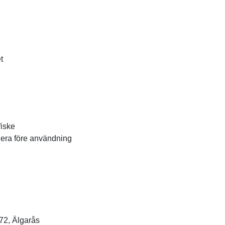
t
fiske
lera före användning
 72, Älgarås