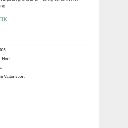
ing
TIK
.
505
m
Herr
c
& Vattensport