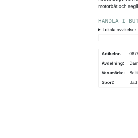
motorbåt och segl
HANDLA I BU
Lokala avvikelser..
Artikelnr:
067
Avdelning:
Da
Varumärke:
Balti
Sport:
Bad 