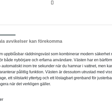
Ne
xt
la avvikelser kan förekomma
kväm uppblåsbar räddningsväst som kombinerar modern säkerhet 
al för både nybörjare och erfarna användare. Västen har en bärfö
automatiskt inom tre sekunder när du hamnar i vattnet, men ka
garanterar pålitlig funktion. Västen är dessutom utrustad med vi
e, ett slitstarkt yttertyg och ett löstagbart grenband för juster
ngera när det verkligen gäller.
er