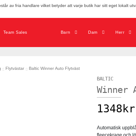
tår av fria handlare vilket betyder att varje butik har sitt eget lokalt ut
Team Sales
Barn
Dam
Herr
g
Flytvästar
Baltic Winner Auto Flytväst
BALTIC
Winner 
1348
kr
Automatisk uppblå
fleecekrage och lö