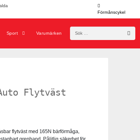
valda
Förmånscykel
Sök
Sport
Varumärken
efter:
Auto Flytväst
sbar flytväst med 165N bärförmåga,
stagbart grenband. Pålitlig säkerhet för