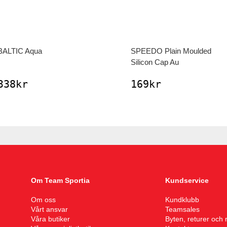
BALTIC
Aqua
SPEEDO
Plain Moulded
Silicon Cap Au
338
kr
169
kr
Om Team Sportia
Kundservice
Om oss
Kundklubb
Vårt ansvar
Teamsales
Våra butiker
Byten, returer och 