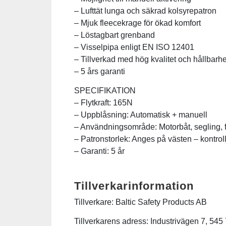
– Lufttät lunga och säkrad kolsyrepatron
– Mjuk fleecekrage för ökad komfort
Squash
– Löstagbart grenband
– Visselpipa enligt EN ISO 12401
Tennis
– Tillverkad med hög kvalitet och hållbarhe
– 5 års garanti
Träning
SPECIFIKATION
– Flytkraft: 165N
Volleyboll
– Uppblåsning: Automatisk + manuell
– Användningsområde: Motorbåt, segling, 
– Patronstorlek: Anges på västen – kontrol
Walking
– Garanti: 5 år
Tillverkarinformation
Tillverkare: Baltic Safety Products AB
Tillverkarens adress: Industrivägen 7, 545