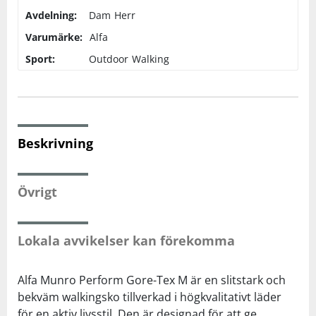
Avdelning:
Dam
Herr
Squash
Varumärke:
Alfa
Sport:
Outdoor
Walking
Tennis
Träning
Beskrivning
Volleyboll
Övrigt
Walking
Lokala avvikelser kan förekomma
Alfa Munro Perform Gore-Tex M är en slitstark och
bekväm walkingsko tillverkad i högkvalitativt läder
för en aktiv livsstil. Den är designad för att ge