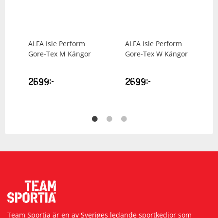
ALFA
Isle Perform
ALFA
Isle Perform
Gore-Tex M Kängor
Gore-Tex W Kängor
2699
kr
2699
kr
Team Sportia är en av Sveriges ledande sportkedjor som