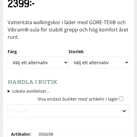
2399
kr
Underkläder
Skydd
Underkläder
Skydd
Längdåkning
Vattentäta walkingskor i läder med GORE-TEX® och
Sporttillbehör
Sporttillbehör
Löpning
Vibram®-sula för stabilt grepp och hög komfort året
runt.
Stavar
Stavar
Orientering
Färg
Storlek
Träning
Träning
Outdoor
Tält
Tält
Padel
HANDLA I BUTIK
Lokala avvikelser...
Väskor
Väskor
Rullskidor
Visa endast butiker med artikeln i lager
Välj butik
Övrigt
Övrigt
Simning
Artikelnr:
056698
Sportswear