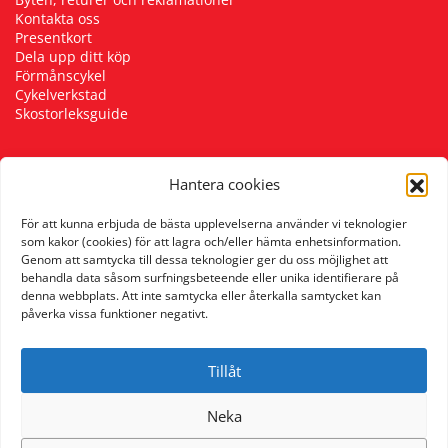
Kontakta oss
Presentkort
Dela upp ditt köp
Förmånscykel
Cykelverkstad
Skostorleksguide
Hantera cookies
Följ oss
För att kunna erbjuda de bästa upplevelserna använder vi teknologier
som kakor (cookies) för att lagra och/eller hämta enhetsinformation.
Genom att samtycka till dessa teknologier ger du oss möjlighet att
behandla data såsom surfningsbeteende eller unika identifierare på
denna webbplats. Att inte samtycka eller återkalla samtycket kan
påverka vissa funktioner negativt.
Tillåt
Neka