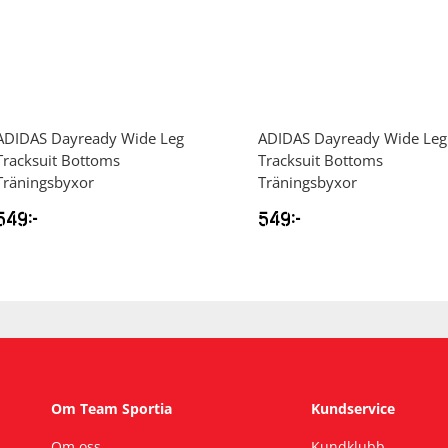
ADIDAS
Dayready Wide Leg
ADIDAS
Dayready Wide Leg
Tracksuit Bottoms
Tracksuit Bottoms
Träningsbyxor
Träningsbyxor
549
kr
549
kr
Om Team Sportia
Kundservice
Om oss
Kundklubb