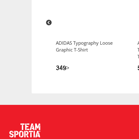
 3-Stripes Hoodie
ADIDAS
Typography Loose
Graphic T-Shirt
349
kr