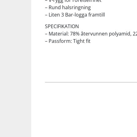
– V-rygg för rörelsefrihet
– Rund halsringning
– Liten 3 Bar-logga framtill
Squash
SPECIFIKATION
Tennis
– Material: 78% återvunnen polyamid, 2
– Passform: Tight fit
Träning
Volleyboll
Walking