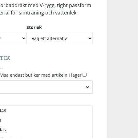
niorbaddräkt med V-rygg, tight passform
rial för simträning och vattenlek.
Storlek
TIK
..
Visa endast butiker med artikeln i lager
448
n
das