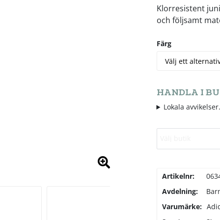
Klorresistent ju
och följsamt mate
Färg
HANDLA I BU
Lokala avvikelser.
Välj butik
Artikelnr:
063
Avdelning:
Bar
Varumärke:
Adi