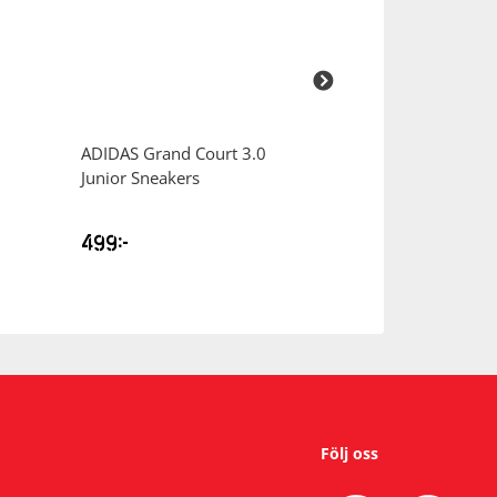
ADIDAS
Grand Court 3.0
ADIDAS
Solid S
Junior Sneakers
Shorts Jr Badby
499
kr
349
kr
Följ oss