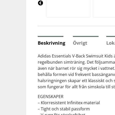
Underkläder
Skydd
Underkläder
Skydd
Längdåkning
Pre
vio
us
Sporttillbehör
Sporttillbehör
Löpning
Stavar
Stavar
Orientering
Beskrivning
Övrigt
Lok
Träning
Träning
Outdoor
Adidas Essentials V-Back Swimsuit Kids 
regelbunden simträning. Det följsamma m
även när barnet rör sig mycket i vattnet
Tält
Tält
Padel
behålla formen vid frekvent bassänganv
halsringningen skapar ett klassiskt och s
Väskor
Väskor
Rullskidor
som fungerar för allt från simskola till 
EGENSKAPER
Övrigt
Övrigt
Simning
– Klorresistent Infinitex-material
– Tight och stabil passform
Sportswear