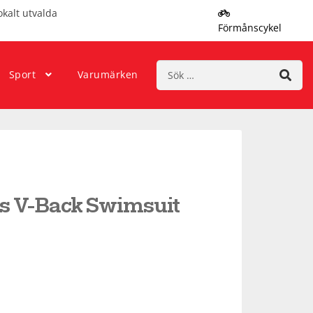
okalt utvalda
Förmånscykel
Sök
Sport
Varumärken
efter:
ls V-Back Swimsuit