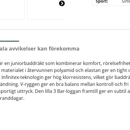
Sport:
Sim
Ne
xt
ala avvikelser kan förekomma
är en juniorbaddräkt som kombinerar komfort, rörelsefrihet
aterialet i återvunnen polyamid och elastan ger en tight o
. Infinitex-teknologin ger hög klorresistens, vilket gör badd
ändning. V-ryggen ger en bra balans mellan kontroll och fr
portigt uttryck. Den lilla 3 Bar-loggan framtill ger en subti
stranddagar.