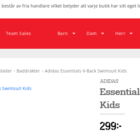
består av fria handlare vilket betyder att varje butik har sitt eget l
Team Sales
Barn
Dam
Herr
kläder
Baddräkter
Adidas Essentials V-Back Swimsuit Kids
ADIDAS
Essentia
Kids
299
kr