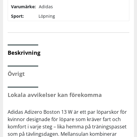
Varumärke:
Adidas
Squash
Sport:
Löpning
Tennis
Träning
Beskrivning
Volleyboll
Övrigt
Walking
Lokala avvikelser kan förekomma
Adidas Adizero Boston 13 W är ett par löparskor för
kvinnor designade för löpare som kräver fart och
komfort i varje steg – lika hemma på träningspasset
som på tävlingsdagen. Mellansulan kombinerar