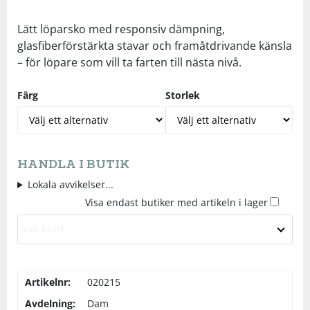
Underkläder
Skydd
Underkläder
Skydd
Längdåkning
Lätt löparsko med responsiv dämpning,
glasfiberförstärkta stavar och framåtdrivande känsla
– för löpare som vill ta farten till nästa nivå.
Sporttillbehör
Sporttillbehör
Löpning
Färg
Storlek
Stavar
Stavar
Orientering
Träning
Träning
Outdoor
HANDLA I BUTIK
Tält
Tält
Padel
Lokala avvikelser...
Visa endast butiker med artikeln i lager
Väskor
Väskor
Rullskidor
Välj butik
Övrigt
Övrigt
Simning
Artikelnr:
020215
Avdelning:
Dam
Sportswear