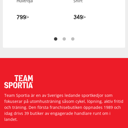
Huvtröja
Shirt
799
kr
349
kr
Team Sportia är en av Sveriges ledande sportkedjor som
fokuserar på utomhusträning såsom cykel, löpning, aktiv fritid
och träning. Den första franchisebutiken öppnades 1989 och
idag drivs 39 butiker av engagerade handlare runt om i
landet.