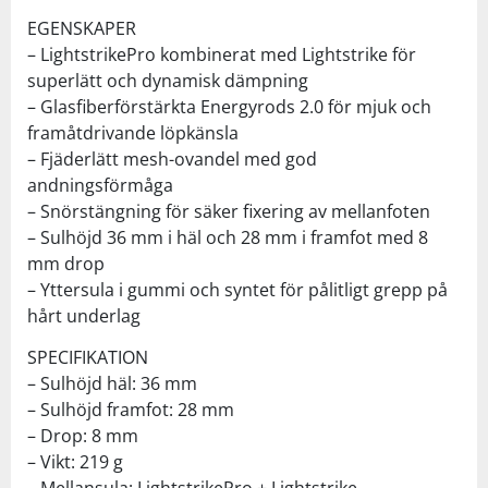
EGENSKAPER
– LightstrikePro kombinerat med Lightstrike för
superlätt och dynamisk dämpning
– Glasfiberförstärkta Energyrods 2.0 för mjuk och
framåtdrivande löpkänsla
– Fjäderlätt mesh-ovandel med god
andningsförmåga
– Snörstängning för säker fixering av mellanfoten
– Sulhöjd 36 mm i häl och 28 mm i framfot med 8
mm drop
– Yttersula i gummi och syntet för pålitligt grepp på
hårt underlag
SPECIFIKATION
– Sulhöjd häl: 36 mm
– Sulhöjd framfot: 28 mm
– Drop: 8 mm
– Vikt: 219 g
– Mellansula: LightstrikePro + Lightstrike