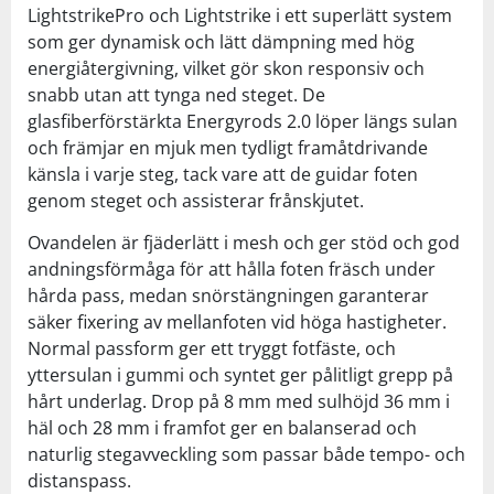
LightstrikePro och Lightstrike i ett superlätt system
som ger dynamisk och lätt dämpning med hög
energiåtergivning, vilket gör skon responsiv och
snabb utan att tynga ned steget. De
glasfiberförstärkta Energyrods 2.0 löper längs sulan
och främjar en mjuk men tydligt framåtdrivande
känsla i varje steg, tack vare att de guidar foten
genom steget och assisterar frånskjutet.
Ovandelen är fjäderlätt i mesh och ger stöd och god
andningsförmåga för att hålla foten fräsch under
hårda pass, medan snörstängningen garanterar
säker fixering av mellanfoten vid höga hastigheter.
Normal passform ger ett tryggt fotfäste, och
yttersulan i gummi och syntet ger pålitligt grepp på
hårt underlag. Drop på 8 mm med sulhöjd 36 mm i
häl och 28 mm i framfot ger en balanserad och
naturlig stegavveckling som passar både tempo- och
distanspass.