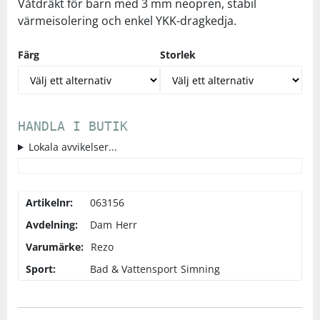
Våtdräkt för barn med 3 mm neopren, stabil
värmeisolering och enkel YKK-dragkedja.
Squash
Färg
Storlek
Tennis
Träning
HANDLA I BUTIK
Lokala avvikelser...
Volleyboll
Walking
Artikelnr:
063156
Avdelning:
Dam
Herr
Varumärke:
Rezo
Sport:
Bad & Vattensport
Simning