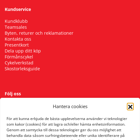
Kundservice
Kundklubb
Teamsales
Byten, returer och reklamationer
Kontakta oss
Presentkort
Dela upp ditt köp
Förmånscykel
Cykelverkstad
Skostorleksguide
Följ oss
Hantera cookies
För att kunna erbjuda de bästa upplevelserna använder vi teknologier
som kakor (cookies) för att lagra och/eller hämta enhetsinformation.
Genom att samtycka till dessa teknologier ger du oss möjlighet att
behandla data såsom surfningsbeteende eller unika identifierare på