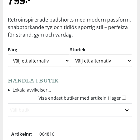
799
kr
Underkläder
Skydd
Underkläder
Skydd
Längdåkning
Retroinspirerade badshorts med modern passform,
snabbtorkande tyg och tidlös sportig stil – perfekta
Sporttillbehör
Sporttillbehör
Löpning
för strand, gym och vardag.
Stavar
Stavar
Orientering
Färg
Storlek
Träning
Träning
Outdoor
HANDLA I BUTIK
Tält
Tält
Padel
Lokala avvikelser...
Visa endast butiker med artikeln i lager
Väskor
Väskor
Rullskidor
Välj butik
Övrigt
Övrigt
Simning
Artikelnr:
064816
Sportswear