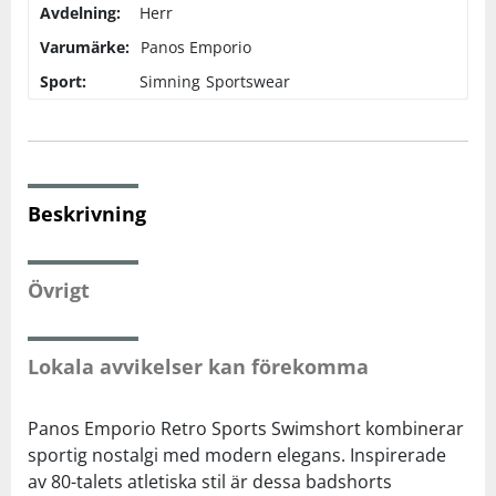
Avdelning:
Herr
Varumärke:
Panos Emporio
Squash
Sport:
Simning
Sportswear
Tennis
Träning
Beskrivning
Volleyboll
Övrigt
Walking
Lokala avvikelser kan förekomma
Panos Emporio Retro Sports Swimshort kombinerar
sportig nostalgi med modern elegans. Inspirerade
av 80-talets atletiska stil är dessa badshorts