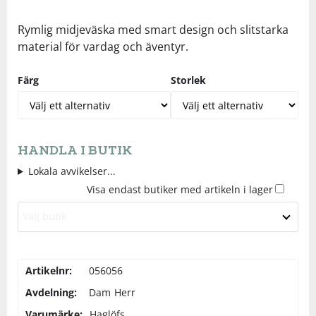
Underkläder
Skydd
Underkläder
Skydd
Längdåkning
Rymlig midjeväska med smart design och slitstarka
material för vardag och äventyr.
Sporttillbehör
Sporttillbehör
Löpning
Färg
Storlek
Stavar
Stavar
Orientering
Träning
Träning
Outdoor
HANDLA I BUTIK
Lokala avvikelser...
Tält
Tält
Padel
Visa endast butiker med artikeln i lager
Välj butik
Väskor
Väskor
Rullskidor
Övrigt
Övrigt
Simning
Artikelnr:
056056
Avdelning:
Dam
Herr
Sportswear
Varumärke:
Haglöfs