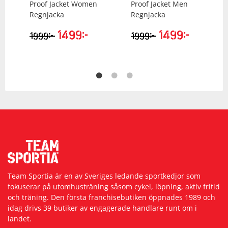
Proof Jacket Women
Proof Jacket Men
Regnjacka
Regnjacka
1499
kr
1499
kr
kr
kr
1999
1999
Team Sportia är en av Sveriges ledande sportkedjor som
fokuserar på utomhusträning såsom cykel, löpning, aktiv fritid
och träning. Den första franchisebutiken öppnades 1989 och
idag drivs 39 butiker av engagerade handlare runt om i
landet.