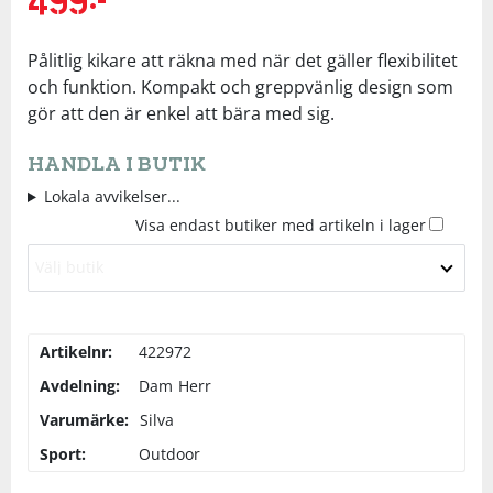
ursprungliga
nuvarande
priset
Underkläder
Skydd
Underkläder
Skydd
Längdåkning
priset
Pålitlig kikare att räkna med när det gäller flexibilitet
var:
är:
579kr.
499kr.
och funktion. Kompakt och greppvänlig design som
Sporttillbehör
Sporttillbehör
Löpning
gör att den är enkel att bära med sig.
Stavar
Stavar
Orientering
HANDLA I BUTIK
Lokala avvikelser...
Visa endast butiker med artikeln i lager
Träning
Träning
Outdoor
Välj butik
Tält
Tält
Padel
Artikelnr:
422972
Väskor
Väskor
Rullskidor
Avdelning:
Dam
Herr
Varumärke:
Övrigt
Övrigt
Simning
Silva
Sport:
Outdoor
Sportswear