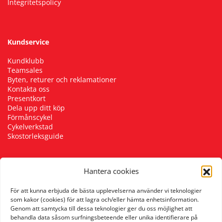
Integritetspolicy
Kundservice
Kundklubb
Teamsales
Byten, returer och reklamationer
Kontakta oss
Presentkort
Dela upp ditt köp
Förmånscykel
Cykelverkstad
Skostorleksguide
Hantera cookies
Följ oss
För att kunna erbjuda de bästa upplevelserna använder vi teknologier
som kakor (cookies) för att lagra och/eller hämta enhetsinformation.
Genom att samtycka till dessa teknologier ger du oss möjlighet att
behandla data såsom surfningsbeteende eller unika identifierare på