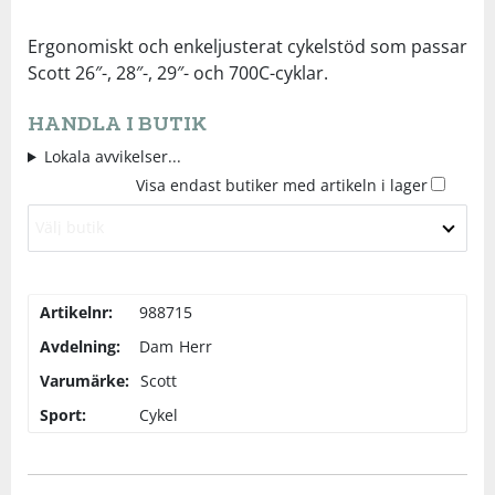
Underkläder
Skydd
Underkläder
Skydd
Längdåkning
Ergonomiskt och enkeljusterat cykelstöd som passar
Scott 26″-, 28″-, 29″- och 700C-cyklar.
Sporttillbehör
Sporttillbehör
Löpning
HANDLA I BUTIK
Lokala avvikelser...
Stavar
Stavar
Orientering
Visa endast butiker med artikeln i lager
Välj butik
Träning
Träning
Outdoor
Tält
Tält
Padel
Artikelnr:
988715
Avdelning:
Dam
Herr
Väskor
Väskor
Rullskidor
Varumärke:
Scott
Sport:
Cykel
Övrigt
Övrigt
Simning
Sportswear