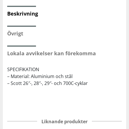
Beskrivning
Squash
Tennis
Övrigt
Träning
Lokala avvikelser kan förekomma
Volleyboll
SPECIFIKATION
– Material: Aluminium och stål
Walking
– Scott 26″-, 28″-, 29″- och 700C-cyklar
Liknande produkter