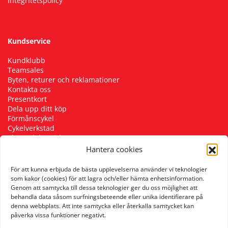
Integritetspolicy
Kundservice
Kundklubb
Teamsales
Byten, returer och reklamationer
Kontakta oss
Presentkort
Dela upp ditt köp
Förmånscykel
Cykelverkstad
Skostorleksguide
Hantera cookies
För att kunna erbjuda de bästa upplevelserna använder vi teknologier
Följ oss
som kakor (cookies) för att lagra och/eller hämta enhetsinformation.
Genom att samtycka till dessa teknologier ger du oss möjlighet att
behandla data såsom surfningsbeteende eller unika identifierare på
denna webbplats. Att inte samtycka eller återkalla samtycket kan
påverka vissa funktioner negativt.