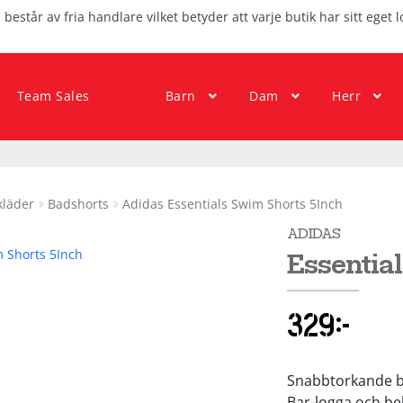
består av fria handlare vilket betyder att varje butik har sitt eget l
Team Sales
Barn
Dam
Herr
kläder
Badshorts
Adidas Essentials Swim Shorts 5Inch
ADIDAS
Essentia
329
kr
Snabbtorkande ba
Bar-logga och be