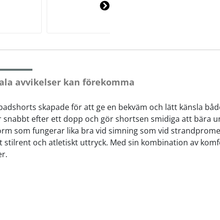
Ne
xt
ala avvikelser kan förekomma
badshorts skapade för att ge en bekväm och lätt känsla både
r snabbt efter ett dopp och gör shortsen smidiga att bära 
form som fungerar lika bra vid simning som vid strandprom
 stilrent och atletiskt uttryck. Med sin kombination av komf
er.