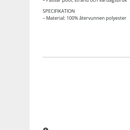
– Passar pool, strand och vardagsbruk
SPECIFIKATION
Squash
– Material: 100% återvunnen polyester
Tennis
Träning
Volleyboll
Walking