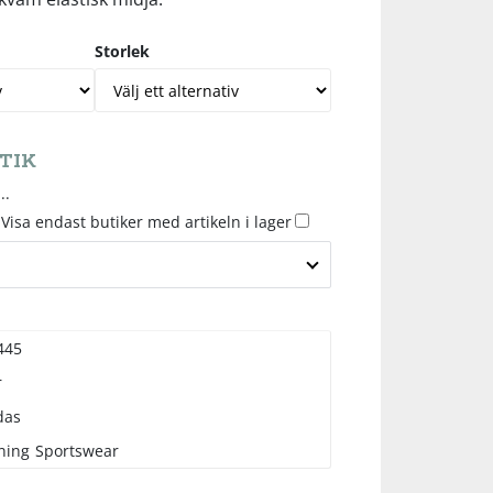
Storlek
TIK
..
Visa endast butiker med artikeln i lager
445
r
das
ning
Sportswear