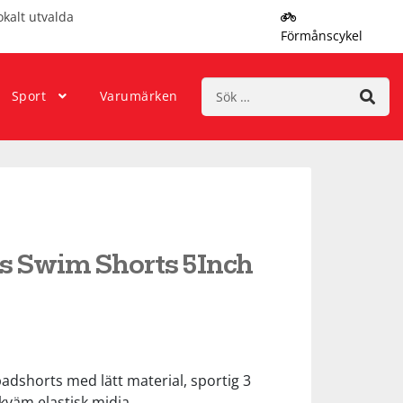
okalt utvalda
Förmånscykel
Sök
Sport
Varumärken
efter:
ls Swim Shorts 5Inch
dshorts med lätt material, sportig 3
kväm elastisk midja.