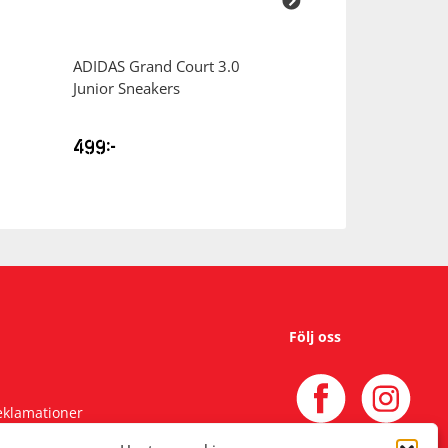
ADIDAS
Grand Court 3.0
ADIDAS
Solid S
Junior Sneakers
Shorts Jr Badby
499
kr
349
kr
Följ oss
reklamationer