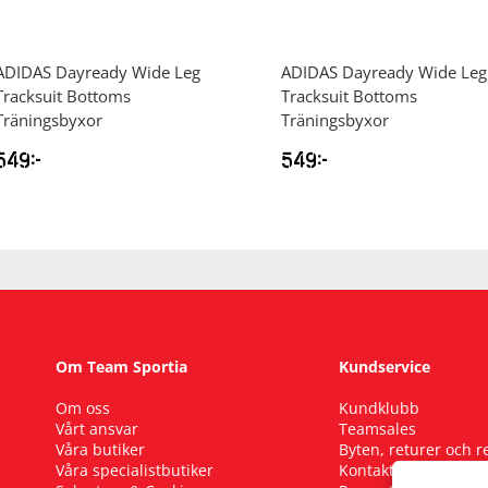
ADIDAS
Dayready Wide Leg
ADIDAS
Dayready Wide Leg
Tracksuit Bottoms
Tracksuit Bottoms
Träningsbyxor
Träningsbyxor
549
kr
549
kr
Om Team Sportia
Kundservice
Om oss
Kundklubb
Vårt ansvar
Teamsales
Våra butiker
Byten, returer och 
Våra specialistbutiker
Kontakta oss