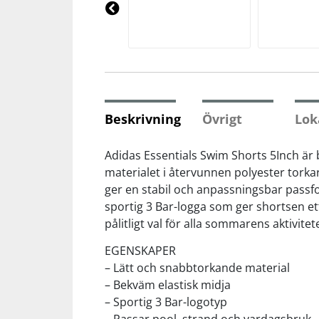
Underkläder
Skydd
Underkläder
Skydd
Längdåkning
Pre
vio
us
Sporttillbehör
Sporttillbehör
Löpning
Stavar
Stavar
Orientering
Beskrivning
Övrigt
Lok
Träning
Träning
Outdoor
Adidas Essentials Swim Shorts 5Inch är 
materialet i återvunnen polyester torka
ger en stabil och anpassningsbar pass
Tält
Tält
Padel
sportig 3 Bar-logga som ger shortsen ett
pålitligt val för alla sommarens aktivitet
Väskor
Väskor
Rullskidor
EGENSKAPER
– Lätt och snabbtorkande material
Övrigt
Övrigt
Simning
– Bekväm elastisk midja
– Sportig 3 Bar-logotyp
Sportswear