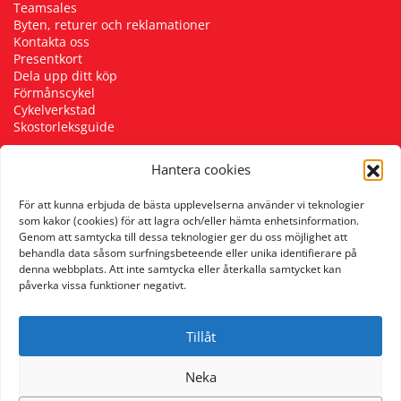
Teamsales
Byten, returer och reklamationer
Kontakta oss
Presentkort
Dela upp ditt köp
Förmånscykel
Cykelverkstad
Skostorleksguide
Hantera cookies
Följ oss
För att kunna erbjuda de bästa upplevelserna använder vi teknologier
som kakor (cookies) för att lagra och/eller hämta enhetsinformation.
Genom att samtycka till dessa teknologier ger du oss möjlighet att
behandla data såsom surfningsbeteende eller unika identifierare på
denna webbplats. Att inte samtycka eller återkalla samtycket kan
påverka vissa funktioner negativt.
Tillåt
Neka