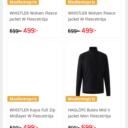
WHISTLER
Wolven Fleece
WHISTLER
Wolven Fleece
Squash
Jacket W Fleecetröja
Jacket M Fleecetröja
499
kr
499
kr
kr
kr
699
699
Tennis
Träning
Volleyboll
Walking
WHISTLER
Kajsa Full Zip
HAGLÖFS
Buteo Mid II
Midlayer W Fleecetröja
Jacket Men Fleecetröja
499
kr
699
kr
kr
kr
699
899