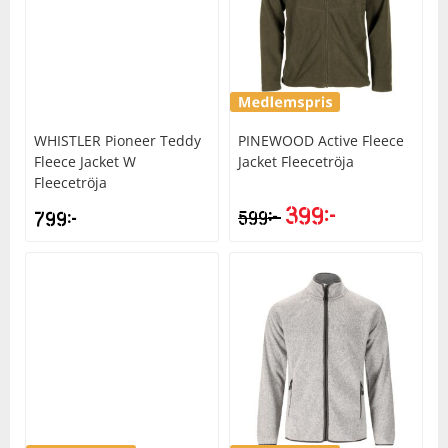
Underkläder
Skydd
Underkläder
Skydd
Längdåkning
Sporttillbehör
Sporttillbehör
Löpning
WHISTLER
Pioneer Teddy
PINEWOOD
Active Fleece
Stavar
Stavar
Orientering
Fleece Jacket W
Jacket Fleecetröja
Fleecetröja
Träning
Träning
Outdoor
399
kr
kr
799
kr
599
Tält
Tält
Padel
Väskor
Väskor
Rullskidor
Övrigt
Övrigt
Simning
Sportswear