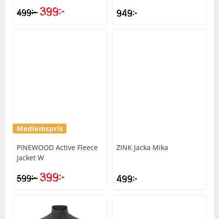
399
kr
kr
499
949
kr
PINEWOOD
Active Fleece
ZINK
Jacka Mika
Jacket W
399
kr
kr
599
499
kr