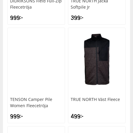
DIDRIKSONS
Field Full-Zip
TRUE NORTH
Jacka
Fleecetröja
Softpile Jr
999
kr
399
kr
TENSON
Camper Pile
TRUE NORTH
Väst Fleece
Women Fleecetröja
999
kr
499
kr