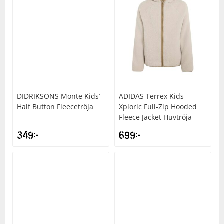
DIDRIKSONS
Monte Kids’
ADIDAS
Terrex Kids
Half Button Fleecetröja
Xploric Full-Zip Hooded
Fleece Jacket Huvtröja
349
kr
699
kr