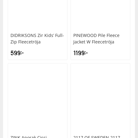
DIDRIKSONS
Zir Kids’ Full-
PINEWOOD
Pile Fleece
Zip Fleecetröja
Jacket W Fleecetröja
599
kr
1199
kr
ZINK
Anorak Cissi
2117 OF SWEDEN
2117