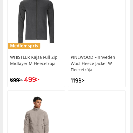
WHISTLER
Kajsa Full Zip
PINEWOOD
Finnveden
Midlayer M Fleecetröja
Wool Fleece Jacket W
Fleecetröja
499
kr
kr
699
1199
kr