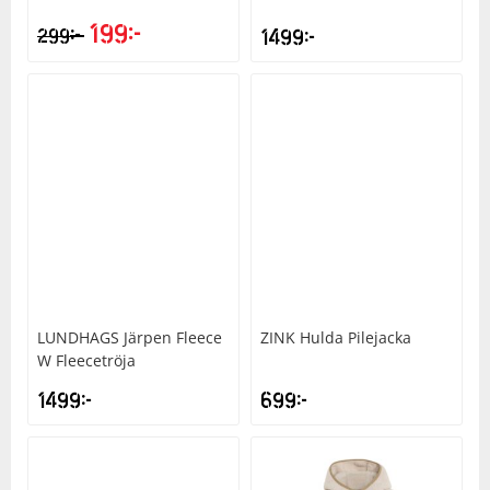
199
kr
kr
299
1499
kr
LUNDHAGS
Järpen Fleece
ZINK
Hulda Pilejacka
W Fleecetröja
1499
kr
699
kr