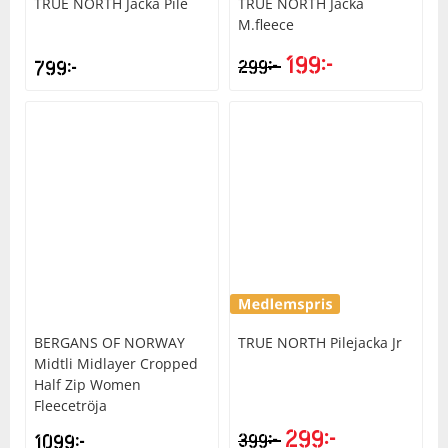
TRUE NORTH
Jacka Pile
TRUE NORTH
Jacka
M.fleece
199
kr
kr
799
kr
299
BERGANS OF NORWAY
TRUE NORTH
Pilejacka Jr
Midtli Midlayer Cropped
Half Zip Women
Fleecetröja
299
kr
kr
1099
kr
399