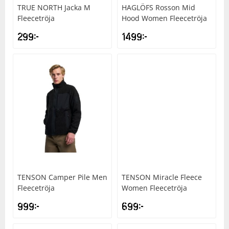
TRUE NORTH
Jacka M
HAGLÖFS
Rosson Mid
Fleecetröja
Hood Women Fleecetröja
299
kr
1499
kr
TENSON
Camper Pile Men
TENSON
Miracle Fleece
Fleecetröja
Women Fleecetröja
999
kr
699
kr