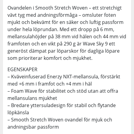
Ovandelen i Smooth Stretch Woven – ett stretchigt
vävt tyg med andningsförmåga – omsluter foten
mjukt och bekvämt för en säker och luftig passform
under hela löprundan. Med ett dropp på 6 mm,
mellansulahöjder på 38 mm vid hälen och 44 mm vid
framfoten och en vikt på 290 g är Wave Sky 9 ett
generöst dämpat par löparskor för dagliga löpare
som prioriterar komfort och mjukhet.
EGENSKAPER
– Kväveinfuserad Enerzy NXT-mellansula, förstärkt
med +6 mm i framfot och +4 mm i häl
– Foam Wave för stabilitet och stöd utan att offra
mellansulans mjukhet
– Bredare yttersuladesign för stabil och flytande
löpkänsla
– Smooth Stretch Woven ovandel för mjuk och
andningsbar passform