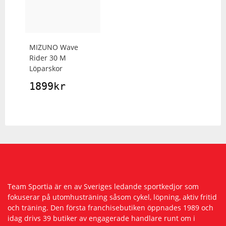
MIZUNO
Wave
Rider 30 M
Löparskor
1899
kr
Team Sportia är en av Sveriges ledande sportkedjor som
fokuserar på utomhusträning såsom cykel, löpning, aktiv fritid
och träning. Den första franchisebutiken öppnades 1989 och
idag drivs 39 butiker av engagerade handlare runt om i