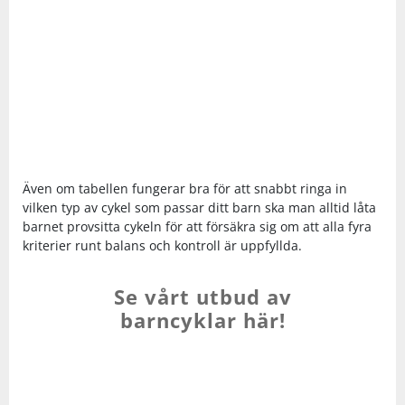
Underkläder
Skydd
Underkläder
Skydd
Längdåkning
Sporttillbehör
Sporttillbehör
Löpning
Stavar
Stavar
Orientering
Träning
Träning
Outdoor
Även om tabellen fungerar bra för att snabbt ringa in
vilken typ av cykel som passar ditt barn ska man alltid låta
barnet provsitta cykeln för att försäkra sig om att alla fyra
Tält
Tält
Padel
kriterier runt balans och kontroll är uppfyllda.
Se vårt utbud av
Väskor
Väskor
Rullskidor
barncyklar här!
Övrigt
Övrigt
Simning
Sportswear