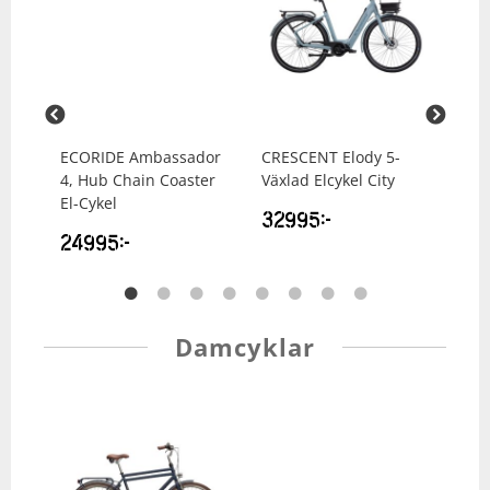
06
ECORIDE
Ambassador
CRESCENT
Elody 5-
EC
t,
4, Hub Chain Coaster
Växlad Elcykel City
3, 
El-Cykel
El-
32995
kr
24995
kr
21
Damcyklar