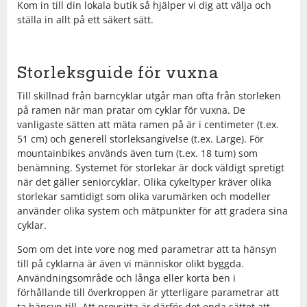
Kom in till din lokala butik så hjälper vi dig att välja och
ställa in allt på ett säkert sätt.
Storleksguide för vuxna
Till skillnad från barncyklar utgår man ofta från storleken
på ramen när man pratar om cyklar för vuxna. De
vanligaste sätten att mäta ramen på är i centimeter (t.ex.
51 cm) och generell storleksangivelse (t.ex. Large). För
mountainbikes används även tum (t.ex. 18 tum) som
benämning. Systemet för storlekar är dock väldigt spretigt
när det gäller seniorcyklar. Olika cykeltyper kräver olika
storlekar samtidigt som olika varumärken och modeller
använder olika system och mätpunkter för att gradera sina
cyklar.
Som om det inte vore nog med parametrar att ta hänsyn
till på cyklarna är även vi människor olikt byggda.
Användningsområde och långa eller korta ben i
förhållande till överkroppen är ytterligare parametrar att
ta hänsyn till. Att provsitta är därför det enda sättet att