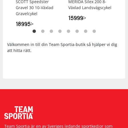
 20-
SCOTT
Speedster
MERIDA
Silex 200 8-
ME
Gravel 30 10-Växlad
Växlad Landsvägscykel
24-
Gravelcykel
Lan
15999
kr
18995
kr
49
Välkommen in till din Team Sportia-butik så hjälper vi dig
att hitta rätt.
Team Sportia är en av Sveriges ledande sportkedjor som