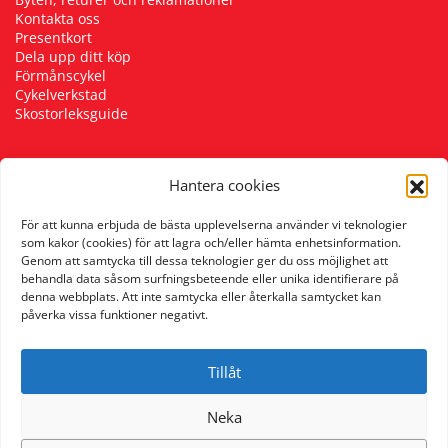
Kontakta oss
Presentkort
Dela upp ditt köp
Förmånscykel
Cykelverkstad
Skostorleksguide
Hantera cookies
Följ oss
För att kunna erbjuda de bästa upplevelserna använder vi teknologier
som kakor (cookies) för att lagra och/eller hämta enhetsinformation.
Genom att samtycka till dessa teknologier ger du oss möjlighet att
behandla data såsom surfningsbeteende eller unika identifierare på
denna webbplats. Att inte samtycka eller återkalla samtycket kan
påverka vissa funktioner negativt.
Tillåt
Neka