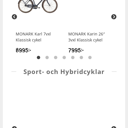
l
MONARK
Karl 7vxl
MONARK
Karin 26″
MO
Klassisk cykel
3vxl Klassisk cykel
Kla
8995
kr
7995
kr
89
Sport- och Hybridcyklar