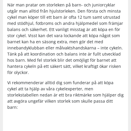
När man pratar om storleken på barn- och juniorcyklar
Shorts
Sandaler & tofflor
Skridskor
Regnkläder
Löparskor
Glasögon
Regnkläder
Löparskor
Glasögon
Bordtennis
utgår man alltid från hjulstorleken. Den första och minsta
cykel man köper till ett barn är ofta 12 tum samt utrustad
Supporterkläder
Sneakers
Sporttillbehör
Shorts
Padel & tennisskor
Handskar
Shorts
Padel & tennisskor
Handskar
Cykel
med stödhjul, fotbroms och andra hjälpmedel som främjar
balans och säkerhet. Ett vanligt misstag är att köpa en för
stor cykel. Visst kan det vara lockande att köpa något som
T-shirts & linnen
Väskor
Skjortor
Sandaler & tofflor
Hjälmar
Skjortor
Sandaler & tofflor
Hjälmar
Fotboll
barnet kan ha en säsong extra, men gör det med
innebandyklubban eller målvaktshandskarna – inte cykeln.
Tänk på att koordination och balans inte är fullt utvecklad
Tights
Övrigt
Sportkläder
Skotillbehör
Klubbor
Sportkläder
Skotillbehör
Klubbor
Handboll
hos barn. Med fel storlek blir det omöjligt för barnet att
hantera cykeln på ett säkert sätt, vilket kraftigt ökar risken
för olyckor.
Tröjor
Supporterkläder
Sneakers
Lek & spel
Supporterkläder
Sneakers
Lek & spel
Hockey
Vi rekommenderar alltid dig som funderar på att köpa
cykel att ta hjälp av våra cykelexperter, men
Underkläder
T-shirts & linnen
Träningsskor
Racket
T-shirts & linnen
Träningsskor
Racket
Innebandy
storlekstabellen nedan är ett bra riktmärke som hjälper dig
att avgöra ungefär vilken storlek som skulle passa ditt
Tights
Vandringskor
Skidor
Tights
Vandringskor
Skidor
Lek & spel
barn:
Tröjor
Walkingskor
Skridskor
Tröjor
Walkingskor
Skridskor
Långfärdsskridskor