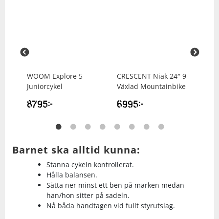
Squash
Tennis
 8-
WOOM
Explore 5
CRESCENT
Niak 24″ 9-
WO
Träning
Juniorcykel
Växlad Mountainbike
62
8795
kr
6995
kr
Volleyboll
Walking
Barnet ska alltid kunna:
Stanna cykeln kontrollerat.
Hålla balansen.
Sätta ner minst ett ben på marken medan
han/hon sitter på sadeln.
Nå båda handtagen vid fullt styrutslag.