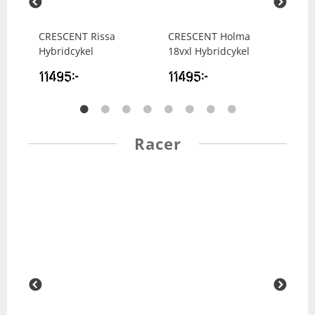
0
CRESCENT
Rissa
CRESCENT
Holma
CR
Hybridcykel
18vxl Hybridcykel
Väx
11495
kr
11495
kr
10
Racer