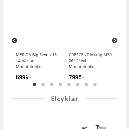
00
MERIDA
Big.Seven 15
CRESCENT
Modig M30
ME
14-Växlad
26″ 21vxl
Väx
Mountainbike
Mountainbike
99
6999
kr
7995
kr
Elcyklar