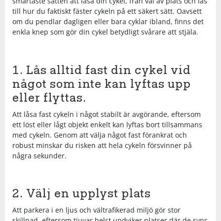
smartaste sätten att låsa din cykel, från val av plats och lås
Shorts
Sandaler & tofflor
Skridskor
Regnkläder
Löparskor
Glasögon
Regnkläder
Löparskor
Glasögon
Bordtennis
till hur du faktiskt fäster cykeln på ett säkert sätt. Oavsett
om du pendlar dagligen eller bara cyklar ibland, finns det
enkla knep som gör din cykel betydligt svårare att stjäla.
Supporterkläder
Sneakers
Sporttillbehör
Shorts
Padel & tennisskor
Handskar
Shorts
Padel & tennisskor
Handskar
Cykel
T-shirts & linnen
Väskor
Skjortor
Sandaler & tofflor
Hjälmar
Skjortor
Sandaler & tofflor
Hjälmar
Fotboll
1. Lås alltid fast din cykel vid
något som inte kan lyftas upp
Tights
Övrigt
Sportkläder
Skotillbehör
Klubbor
Sportkläder
Skotillbehör
Klubbor
Handboll
eller flyttas.
Att låsa fast cykeln i något stabilt är avgörande, eftersom
Tröjor
Supporterkläder
Sneakers
Lek & spel
Supporterkläder
Sneakers
Lek & spel
Hockey
ett löst eller lågt objekt enkelt kan lyftas bort tillsammans
med cykeln. Genom att välja något fast förankrat och
robust minskar du risken att hela cykeln försvinner på
Underkläder
T-shirts & linnen
Träningsskor
Racket
T-shirts & linnen
Träningsskor
Racket
Innebandy
några sekunder.
Tights
Vandringskor
Skidor
Tights
Vandringskor
Skidor
Lek & spel
2. Välj en upplyst plats
Tröjor
Walkingskor
Skridskor
Tröjor
Walkingskor
Skridskor
Långfärdsskridskor
Att parkera i en ljus och vältrafikerad miljö gör stor
skillnad, eftersom tjuvar helst undviker platser där de syns