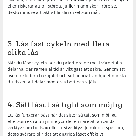
eller riskerar att bli störda. Ju fler människor i rörelse,
Underkläder
Skydd
Underkläder
Skydd
Längdåkning
desto mindre attraktiv blir din cykel som mål.
Sporttillbehör
Sporttillbehör
Löpning
3. Lås fast cykeln med flera
Stavar
Stavar
Orientering
olika lås
När du låser cykeln bör du prioritera de mest värdefulla
Träning
Träning
Outdoor
delarna, där ramen alltid är viktigast att säkra. Genom att
även inkludera bakhjulet och vid behov framhjulet minskar
Tält
Tält
Padel
du risken att delar monteras bort och stjäls.
Väskor
Väskor
Rullskidor
4. Sätt låset så tight som möjligt
Ett lås fungerar bäst när det sitter så tajt som möjligt,
Övrigt
Övrigt
Simning
eftersom extra utrymme gör det enklare att använda
verktyg som bultsax eller brytverktyg. Ju mindre spelrum,
Sportswear
desto svårare blir det att angripa låset effektivt.