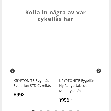
Kolla in några av vår
cykellås här
n
KRYPTONITE
Bygellås
KRYPTONITE
Bygellås
AX
Evolution STD Cykellås
Ny Fahgettaboudit
C10
Mini Cykellås
Cyk
699
kr
1999
kr
33