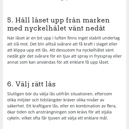
Squash
5. Håll låset upp från marken
med nyckelhålet vänt nedåt
Tennis
När låset är en bit upp i luften finns inget stabilt underlag
att slå mot. Det blir alltså svårare att få kraft i slaget eller
Träning
att klippa upp ett lås. Att dessutom ha nyckelhålet vänt
nedåt gör det svårare för en tjuv att spray in frysspray eller
annat som kan användas för att enklare få upp låset.
Volleyboll
Walking
6. Välj rätt lås
Slutligen bör du välja lås utifrån situationen, eftersom
olika miljöer och tidslängder kräver olika nivåer av
säkerhet. Ett kraftigare lås, eller en kombination av flera,
ökar tiden och ansträngningen som krävs för att stjäla
cykeln, vilket ofta får tjuven att välja ett enklare mål.